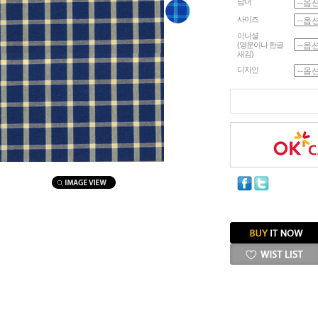
남녀
사이즈
이니셜
(영문이나 한글
새김)
디자인