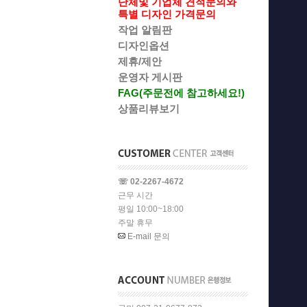
단체및 기업체 견적문의와
특별 디자인 가격문의
작업 알림판
디자인옵션
제휴/제안
운영자 게시판
FAG(주문전에 참고하세요!)
상품리뷰보기
☏ 02-2267-4672
근무 시간
평일 10:00~18:00
주말 휴무
E-mail 문의