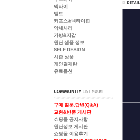
넥타이
벨트
커프스&넥타이핀
악세사리
가방&지갑
원단 샘플 정보
SELF DESIGN
시즌 상품
개인결재란
유료옵션
구매 질문.답변(Q&A)
교환&반품 게시판
쇼핑몰 공지사항
원단정보 게시판
쇼핑몰 이용후기