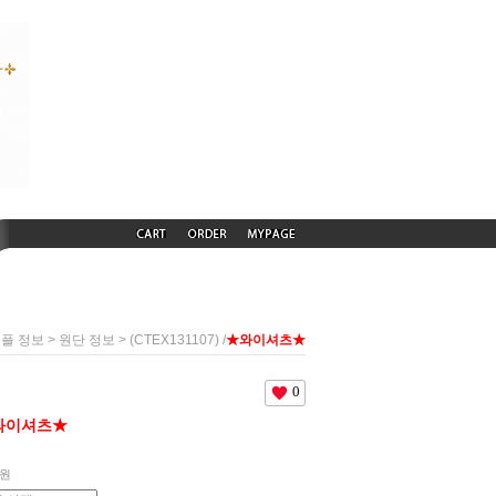
>
> (CTEX131107) /
★와이셔츠★
샘플 정보
원단 정보
0
와이셔츠★
원