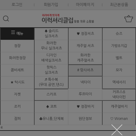
로그인
회원가입
마이페이지
최근본상품
♠ 솔리드
메뉴
♥ 정장셔츠
슈즈
실크셔츠
화려한
정장
캐주얼 셔츠
가방&지갑
무늬 실크셔츠
디자인
화려한
화려한정장
벨트
배색실크셔츠
캐주얼셔츠
핫픽스
콤비세트
# 망사셔츠
모자
실크셔츠
♬ 특수복
★ 턱시도
넥타이
액세서리
(무대.공연,댄스)
커프스&
루프타이
자켓
스카프
넥타이핀
조끼
♠ 코트
♥ 정장바지
캐주얼바지
점퍼
♣유니폼,단체복
원단정보
♡ Woman
ㅌ