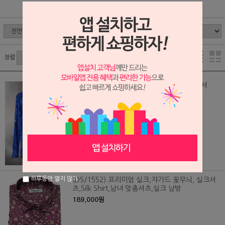
무늬 실크셔츠 맞춤
천연 실크 프리미엄셔츠
정렬
(DS/1493) 프리미엄 실크,블루 플라워,실크셔
츠,Silk Shirt,남녀 맞춤셔츠,실크 남방
189,000원
하루동안 열지 않기
(DS/1552) 프리미엄 실크,쟈가드 꽃무늬, 실크셔
츠,Silk Shirt,남녀 맞춤셔츠,실크 남방
189,000원