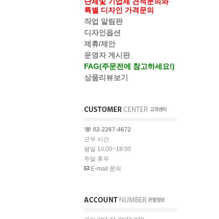
단체및 기업체 견적문의와
특별 디자인 가격문의
작업 알림판
디자인옵션
제휴/제안
운영자 게시판
FAG(주문전에 참고하세요!)
상품리뷰보기
☏ 02-2267-4672
근무 시간
평일 10:00~18:00
주말 휴무
E-mail 문의