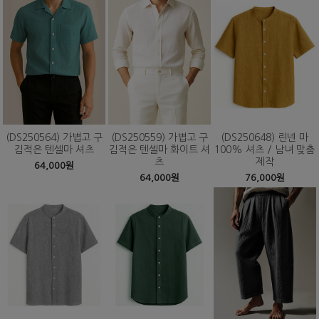
(DS250564) 가볍고 구
(DS250559) 가볍고 구
(DS250648) 린넨 마
김적은 텐셀마 셔츠
김적은 텐셀마 화이트 셔
100% 셔츠 / 남녀 맞춤
츠
제작
64,000원
64,000원
76,000원