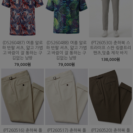
(DS260487) 여름 알로
(DS260488) 여름 알로
(PT260530) 춘하복 스
하 반팔 셔츠, 얇고 가볍
하 반팔 셔츠, 얇고 가볍
트라이프 스판 링클프리
고 바람이 잘 통하는 구
고 바람이 잘 통하는 구
팬츠,맞춤 제작 바지
김없는 남방
김없는 남방
138,000원
79,000원
79,000원
(PT260516) 춘하복 폴
(PT260517) 춘하복 폴
(PT260520) 춘하복 폴