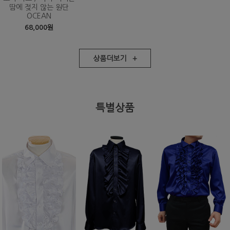
땀에 젖지 않는 원단
OCEAN
68,000원
상품더보기 +
특별상품