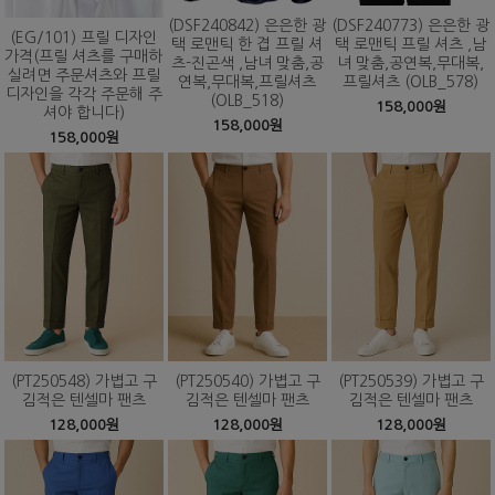
(DSF240842) 은은한 광
(DSF240773) 은은한 광
(EG/101) 프릴 디자인
택 로맨틱 한 겹 프릴 셔
택 로맨틱 프릴 셔츠 ,남
가격(프릴 셔츠를 구매하
츠-진곤색 ,남녀 맞춤,공
녀 맞춤,공연복,무대복,
실려면 주문셔츠와 프릴
연복,무대복,프릴셔츠
프릴셔츠 (OLB_578)
디자인을 각각 주문해 주
(OLB_518)
158,000원
셔야 합니다)
158,000원
158,000원
(PT250548) 가볍고 구
(PT250540) 가볍고 구
(PT250539) 가볍고 구
김적은 텐셀마 팬츠
김적은 텐셀마 팬츠
김적은 텐셀마 팬츠
128,000원
128,000원
128,000원