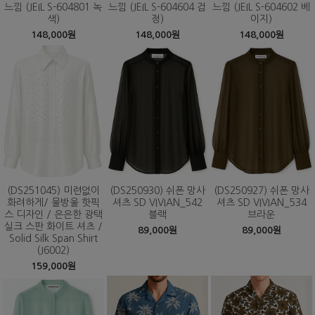
느낌 (JEIL S-604801 녹
느낌 (JEIL S-604604 검
느낌 (JEIL S-604602 베
색)
정)
이지)
148,000원
148,000원
148,000원
(DS251045) 미련없이
(DS250930) 쉬폰 망사
(DS250927) 쉬폰 망사
화려하게/ 물방울 핫픽
셔츠 SD VIVIAN_542
셔츠 SD VIVIAN_534
스 디자인 / 은은한 광택
블랙
브라운
실크 스판 화이트 셔츠 /
89,000원
89,000원
Solid Silk Span Shirt
(J6002)
159,000원