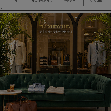
점퍼
♣유니폼,단체복
원단정보
♡ Woman
ㅌ