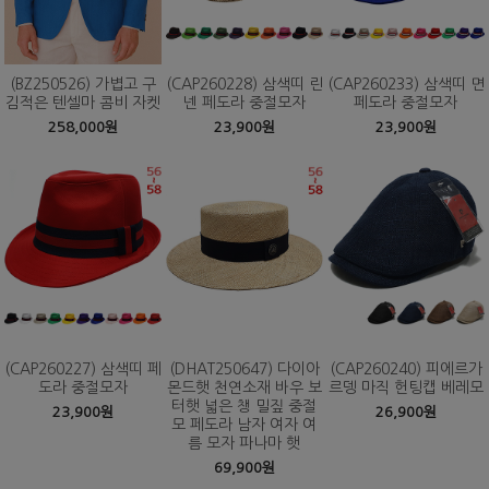
(BZ250526) 가볍고 구
(CAP260228) 삼색띠 린
(CAP260233) 삼색띠 면
김적은 텐셀마 콤비 자켓
넨 페도라 중절모자
페도라 중절모자
258,000원
23,900원
23,900원
(CAP260227) 삼색띠 페
(DHAT250647) 다이아
(CAP260240) 피에르가
도라 중절모자
몬드햇 천연소재 바우 보
르뎅 마직 헌팅캡 베레모
터햇 넓은 챙 밀짚 중절
23,900원
26,900원
모 페도라 남자 여자 여
름 모자 파나마 햇
69,900원