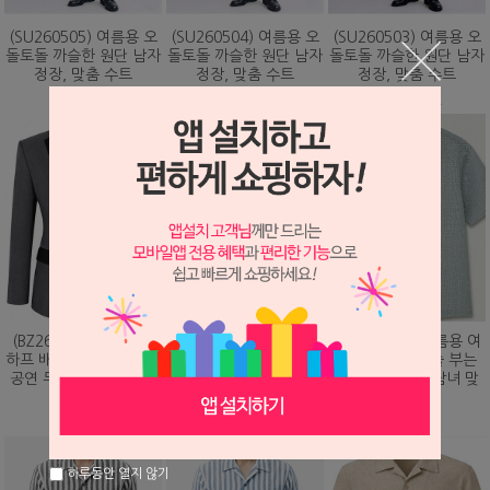
(SU260505) 여름용 오
(SU260504) 여름용 오
(SU260503) 여름용 오
돌토돌 까슬한 원단 남자
돌토돌 까슬한 원단 남자
돌토돌 까슬한 원단 남자
정장, 맞춤 수트
정장, 맞춤 수트
정장, 맞춤 수트
348,000원
348,000원
348,000원
(BZ260203) 화려하게
(DS260479) 여름용 여
(DS260473) 여름용 여
하프 배색 핫픽스 디자인
름용 바람이 솔솔 부는
름용 바람이 솔솔 부는
공연 무대 맞춤 제작 자
망사직조 셔츠, 남녀 맞
망사직조 셔츠, 남녀 맞
켓
춤 남방
춤 남방
328,000원
78,000원
78,000원
하루동안 열지 않기