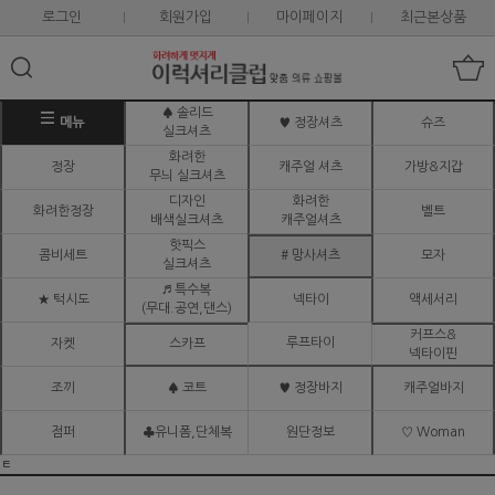
로그인
회원가입
마이페이지
최근본상품
♠ 솔리드
메뉴
♥ 정장셔츠
슈즈
실크셔츠
화려한
정장
캐주얼 셔츠
가방&지갑
무늬 실크셔츠
디자인
화려한
화려한정장
벨트
배색실크셔츠
캐주얼셔츠
핫픽스
콤비세트
# 망사셔츠
모자
실크셔츠
♬ 특수복
★ 턱시도
넥타이
액세서리
(무대.공연,댄스)
커프스&
루프타이
자켓
스카프
넥타이핀
조끼
♠ 코트
♥ 정장바지
캐주얼바지
점퍼
♣유니폼,단체복
원단정보
♡ Woman
ㅌ