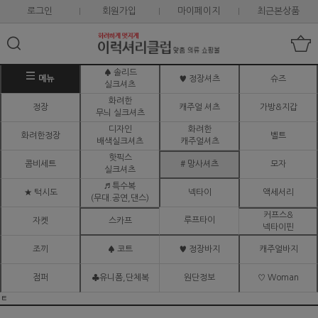
로그인
회원가입
마이페이지
최근본상품
♠ 솔리드
메뉴
♥ 정장셔츠
슈즈
실크셔츠
화려한
정장
캐주얼 셔츠
가방&지갑
무늬 실크셔츠
디자인
화려한
화려한정장
벨트
배색실크셔츠
캐주얼셔츠
핫픽스
콤비세트
# 망사셔츠
모자
실크셔츠
♬ 특수복
★ 턱시도
넥타이
액세서리
(무대.공연,댄스)
커프스&
루프타이
자켓
스카프
넥타이핀
조끼
♠ 코트
♥ 정장바지
캐주얼바지
점퍼
♣유니폼,단체복
원단정보
♡ Woman
ㅌ