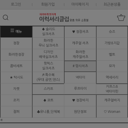
로그인
회원가입
마이페이지
최근본상품
♠ 솔리드
메뉴
♥ 정장셔츠
슈즈
실크셔츠
화려한
정장
캐주얼 셔츠
가방&지갑
무늬 실크셔츠
디자인
화려한
화려한정장
벨트
배색실크셔츠
캐주얼셔츠
핫픽스
콤비세트
# 망사셔츠
모자
실크셔츠
♬ 특수복
★ 턱시도
넥타이
액세서리
(무대.공연,댄스)
커프스&
루프타이
자켓
스카프
넥타이핀
조끼
♠ 코트
♥ 정장바지
캐주얼바지
점퍼
♣유니폼,단체복
원단정보
♡ Woman
ㅌ