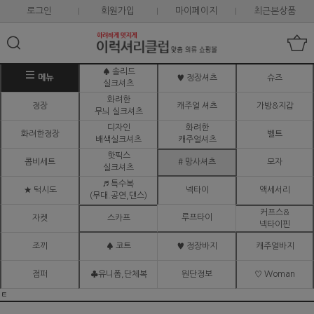
로그인
회원가입
마이페이지
최근본상품
♠ 솔리드
메뉴
♥ 정장셔츠
슈즈
실크셔츠
화려한
정장
캐주얼 셔츠
가방&지갑
무늬 실크셔츠
디자인
화려한
화려한정장
벨트
배색실크셔츠
캐주얼셔츠
핫픽스
콤비세트
# 망사셔츠
모자
실크셔츠
♬ 특수복
★ 턱시도
넥타이
액세서리
(무대.공연,댄스)
커프스&
루프타이
자켓
스카프
넥타이핀
조끼
♠ 코트
♥ 정장바지
캐주얼바지
점퍼
♣유니폼,단체복
원단정보
♡ Woman
ㅌ