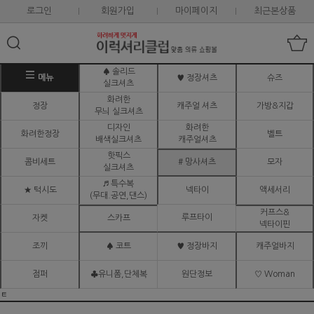
로그인
회원가입
마이페이지
최근본상품
♠ 솔리드
메뉴
♥ 정장셔츠
슈즈
실크셔츠
화려한
정장
캐주얼 셔츠
가방&지갑
무늬 실크셔츠
디자인
화려한
화려한정장
벨트
배색실크셔츠
캐주얼셔츠
핫픽스
콤비세트
# 망사셔츠
모자
실크셔츠
♬ 특수복
★ 턱시도
넥타이
액세서리
(무대.공연,댄스)
커프스&
루프타이
자켓
스카프
넥타이핀
조끼
♠ 코트
♥ 정장바지
캐주얼바지
점퍼
♣유니폼,단체복
원단정보
♡ Woman
ㅌ