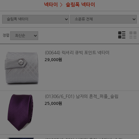
넥타이
슬림폭 넥타이
정렬
(00644) 럭셔리 큐빅 포인트 넥타이
29,000원
(01306/6_F01) 남자의 흔적_퍼플_슬림
25,000원