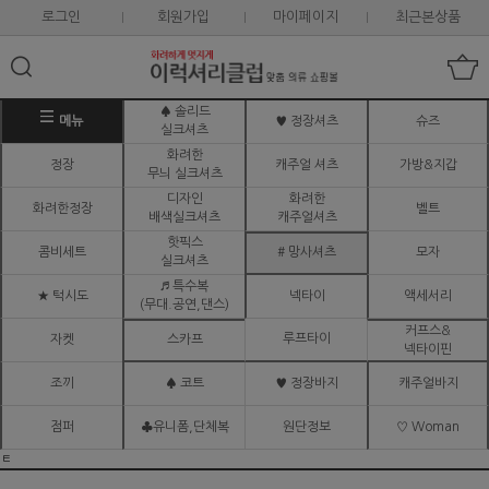
로그인
회원가입
마이페이지
최근본상품
♠ 솔리드
메뉴
♥ 정장셔츠
슈즈
실크셔츠
화려한
정장
캐주얼 셔츠
가방&지갑
무늬 실크셔츠
디자인
화려한
화려한정장
벨트
배색실크셔츠
캐주얼셔츠
핫픽스
콤비세트
# 망사셔츠
모자
실크셔츠
♬ 특수복
★ 턱시도
넥타이
액세서리
(무대.공연,댄스)
커프스&
루프타이
자켓
스카프
넥타이핀
조끼
♠ 코트
♥ 정장바지
캐주얼바지
점퍼
♣유니폼,단체복
원단정보
♡ Woman
ㅌ