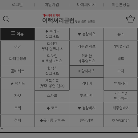
로그인
회원가입
마이페이지
최근본상품
♠ 솔리드
메뉴
♥ 정장셔츠
슈즈
실크셔츠
화려한
정장
캐주얼 셔츠
가방&지갑
무늬 실크셔츠
디자인
화려한
화려한정장
벨트
배색실크셔츠
캐주얼셔츠
핫픽스
콤비세트
# 망사셔츠
모자
실크셔츠
♬ 특수복
★ 턱시도
넥타이
액세서리
(무대.공연,댄스)
커프스&
루프타이
자켓
스카프
넥타이핀
조끼
♠ 코트
♥ 정장바지
캐주얼바지
점퍼
♣유니폼,단체복
원단정보
♡ Woman
ㅌ