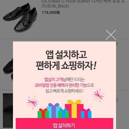
(SE/0468) G.Hoon leather 디자인 배색 유광 슈
즈(4546_Black)
179,000원
(SE/0469) G.Hoon 코끼리 가죽 디자인 슈즈
(4546_black)
179,000원
(SE/1062) 그녀를 만나기전 100m Series
/Boating strap snickers/수제화_12052210
(품절)