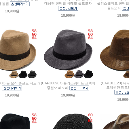
대님면 헌팅캡 베레모 골프모자
폴리스웨이드 헌팅캡
자 볼캡
골프모자
19,900원
18,900원
18,90
0968) 울 모직 중절모 페도라
(CAP200967) 폴리스웨이드 크랙띠
(CAP181123) 
크랙원단 페도
중절모 페도라
19,900원
19,900원
19,90