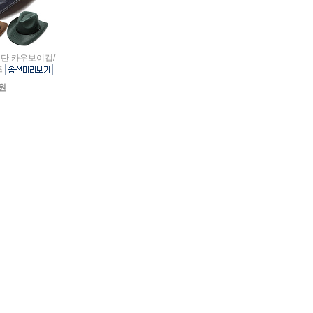
렉원단 카우보이캡/
즈
0원