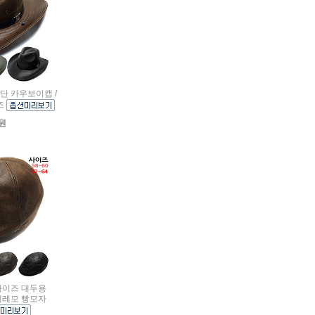
원단 카우보이캡 /
즈
0원
빅사이즈 대두용
베레모 빵모자