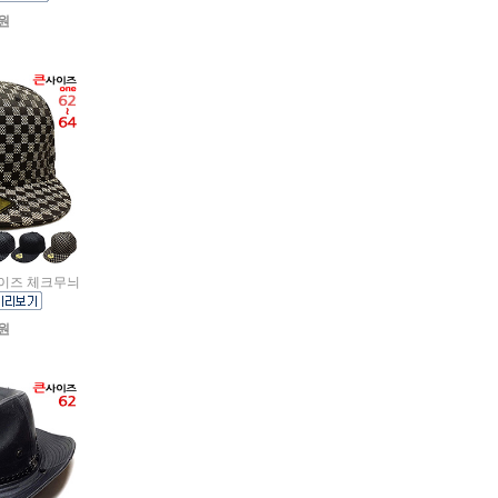
0원
빅사이즈 체크무늬
0원