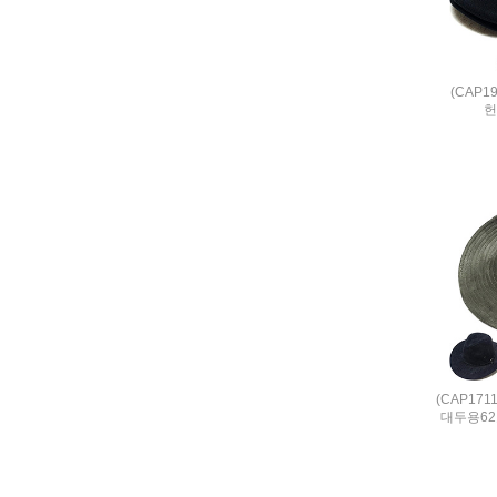
(CAP1
(CAP17
대두용6