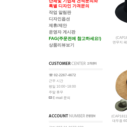
단체및 기업체 견적문의와
특별 디자인 가격문의
작업 알림판
디자인옵션
제휴/제안
운영자 게시판
(CAP
FAG(주문전에 참고하세요!)
면무지 
상품리뷰보기
☏ 02-2267-4672
근무 시간
평일 10:00~18:00
주말 휴무
E-mail 문의
(CAP18
대두용 6