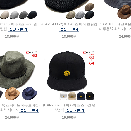
90363) 빅사이즈 무지 면
(CAP190362) 빅사이즈 마직 헌팅캡
(CAP181115) 크
헌팅캡
대두용62호 빅사이
18,900원
18,900원
24,90
1119) 스웨이드 카우보이캡 /
(CAP200933) 빅사이즈 스마일 면
2호 빅사이즈
스냅백
24,900원
19,900원