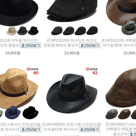
181124) 대두용 빅사이즈
(CAP231104) 빅사이즈 쟈가드
(CAP181126) 크랙
페도라 중절모
헌팅캡 베레모 빵모자
대두용 60호 빅사이
19,900원
22,900원
22,90
1125) 스웨이드 카우보이캡 /
(CAP180902) 인조가죽 카우보이캡/
(CAP190927) 
크랙원단 헌팅캡 
0호 빅사이즈
대두용62호 빅사이즈
골프모자