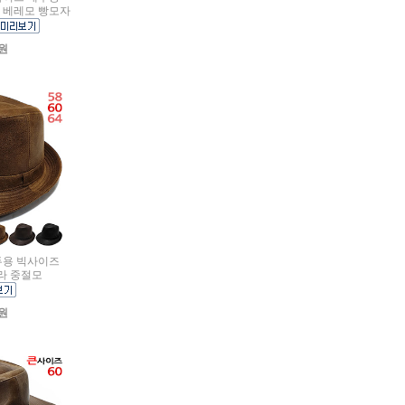
 베레모 빵모자
0원
대두용 빅사이즈
라 중절모
0원