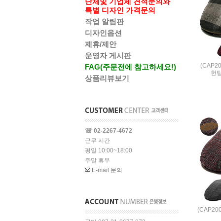
단체및 기업체 견적문의와
특별 디자인 가격문의
작업 알림판
디자인옵션
제휴/제안
운영자 게시판
(CAP2
FAG(주문전에 참고하세요!)
헌팅
상품리뷰보기
☏ 02-2267-4672
근무 시간
평일 10:00~18:00
주말 휴무
E-mail 문의
(CAP2