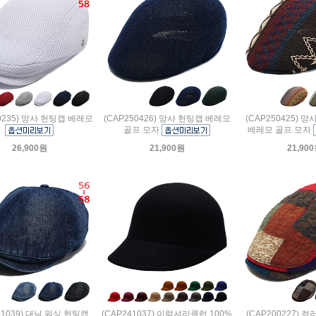
60235) 망사 헌팅캡 베레모
(CAP250426) 망사 헌팅캡 베레모
(CAP250425) 
골프 모자
베레모 골프 모자
26,900원
21,900원
21,90
41039) 대님 워싱 헌팅캡
(CAP241037) 이럭셔리클럽 100%
(CAP200227) 