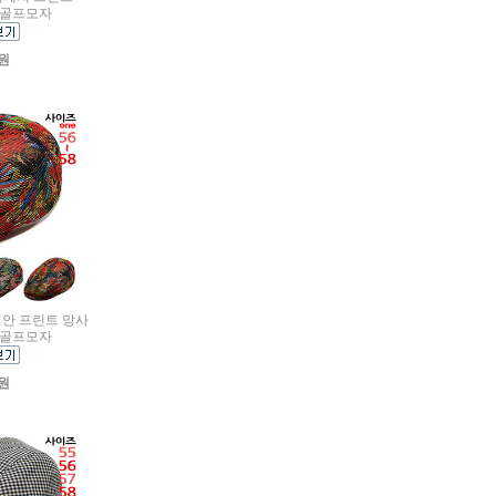
 골프모자
0원
와이안 프린트 망사
 골프모자
0원