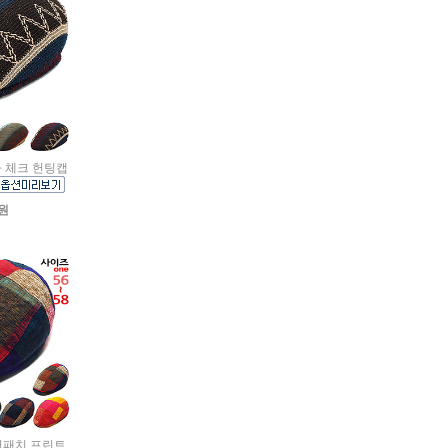
망사 체크 헌팅캡
0원
컬러패치 프린트