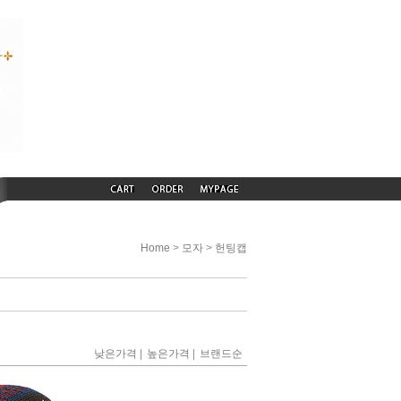
>
>
Home
모자
헌팅캡
|
|
낮은가격
높은가격
브랜드순