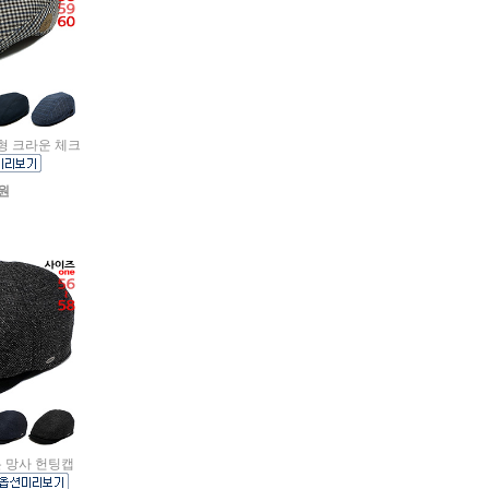
급형 크라운 체크
0원
투톤 망사 헌팅캡