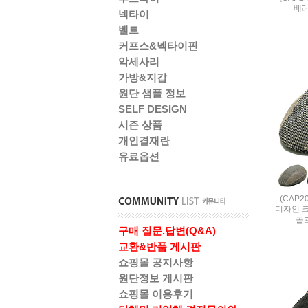
베레
넥타이
벨트
커프스&넥타이핀
악세사리
가방&지갑
원단 샘플 정보
SELF DESIGN
시즌 상품
개인결재란
유료옵션
(CAP
디자인 
골
구매 질문.답변(Q&A)
교환&반품 게시판
쇼핑몰 공지사항
원단정보 게시판
쇼핑몰 이용후기