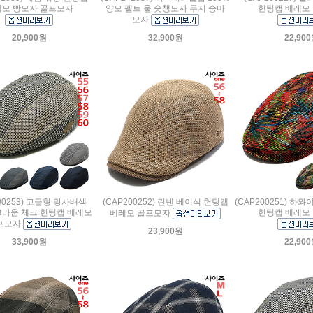
모 빵모자 골프모자
양모 펠트 울 숏챙모자 무지 승마
헌팅캡 베레모
모자
20,900원
32,900원
22,90
200253) 고급형 망사배색
(CAP200252) 린넨 베이식 헌팅캡
(CAP200251) 하
크라운 체크 헌팅캡 베레모
헌팅캡 베레모
베레모 골프모자
프모자
23,900원
33,900원
22,90