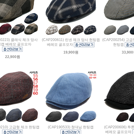
00223) 클래식 체크 망사
(CAP200611) 린넨 체크 망사 헌팅캡
(CAP200254) 고
캡 베레모 골프모자
베레모 골프모자
헌팅캡
19,900원
33,90
22,900원
00210) 고급형 체크 헌팅캡
(CAP190533) 청대님 헌팅캡
(CAP200606) 
베레모 골프모자