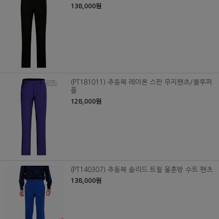
138,000원
(PT181011) 추동복 레이온 스판 무지팬츠/블루퍼
플
128,000원
(PT140307) 추동복 솔리드 트윌 울혼방 수트 팬츠
138,000원