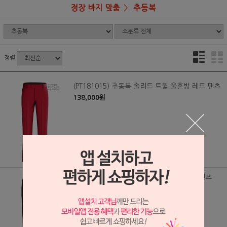
정장 바지 맞춤
추동복
정렬
(PT181015) 추동복 솔리드 트윌 울혼방 레드 팬츠
138,000원
(PT180826) 추동복 울레이온 딥퍼플 수트 팬츠
138,000원