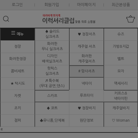
로그인
회원가입
마이페이지
최근본상품
♠ 솔리드
메뉴
♥ 정장셔츠
슈즈
실크셔츠
화려한
정장
캐주얼 셔츠
가방&지갑
무늬 실크셔츠
디자인
화려한
화려한정장
벨트
배색실크셔츠
캐주얼셔츠
핫픽스
콤비세트
# 망사셔츠
모자
실크셔츠
♬ 특수복
★ 턱시도
넥타이
액세서리
(무대.공연,댄스)
커프스&
루프타이
자켓
스카프
넥타이핀
조끼
♠ 코트
♥ 정장바지
캐주얼바지
점퍼
♣유니폼,단체복
원단정보
♡ Woman
ㅌ