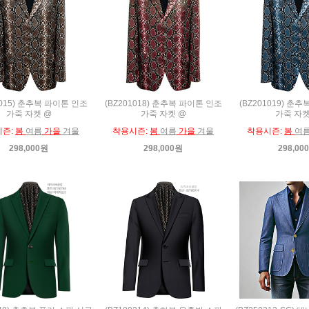
1015) 춘추복 파이톤 인조
(BZ201018) 춘추복 파이톤 인조
(BZ201019) 춘
가죽 자켓 @
가죽 자켓 @
가죽 자켓
시즌:
봄
여름
가을
겨울
착용시즌:
봄
여름
가을
겨울
착용시즌:
봄
여
298,000원
298,000원
298,00