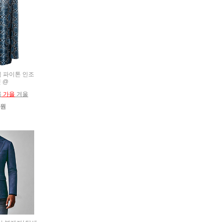
추복 파이톤 인조
 @
름
가을
겨울
0원