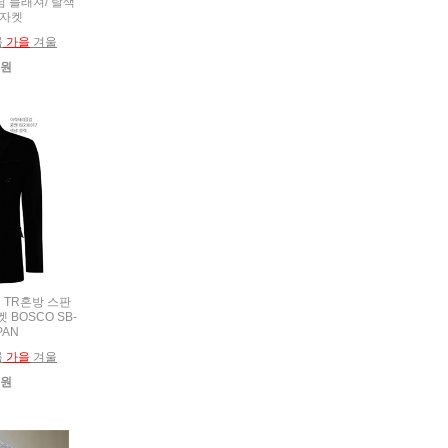
데님 블래져/ 탈색
 자켓
름
가을
겨울
0원
복 TR혼방 스판
 BOSCO SB-
PAN
름
가을
겨울
0원