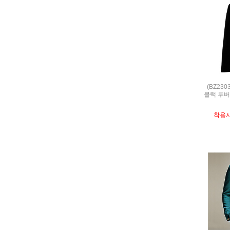
(BZ23
블랙 투버튼
착용