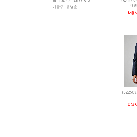
(BZ190
국민 007-21-0677-873
자켓 
예금주 : 유병훈
착용
(BZ250
착용