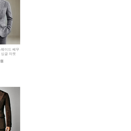
) 스웨이드 쎄무
 싱글 자켓
0원