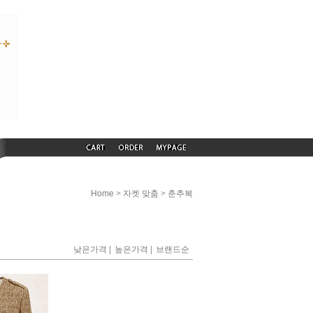
>
>
Home
자켓 맞춤
춘추복
|
|
낮은가격
높은가격
브랜드순