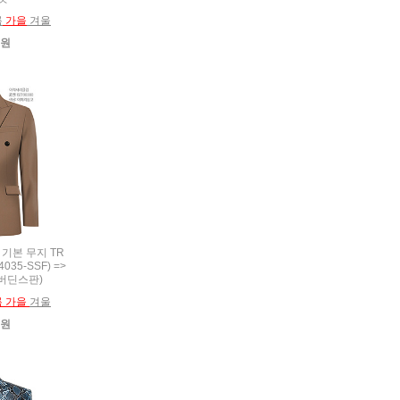
름
가을
겨울
0원
복 기본 무지 TR
35-SSF) =>
게버딘스판)
름 가을
겨울
0원