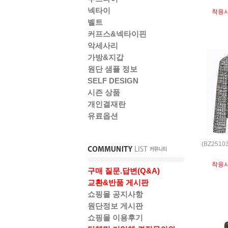
넥타이
착용
벨트
커프스&넥타이핀
악세사리
가방&지갑
원단 샘플 정보
SELF DESIGN
시즌 상품
개인결재란
유료옵션
(BZ251
착용
구매 질문.답변(Q&A)
교환&반품 게시판
쇼핑몰 공지사항
원단정보 게시판
쇼핑몰 이용후기