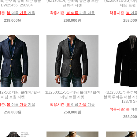
748) 춘추복 폴리 스판 싱글
(BZ180314) 춘하복 울혼방 스판
(BZ250313-SG) 
DW25456_250904
진회색 자켓
데님 트윌
시즌:
봄
여름
가을
겨울
착용시즌:
봄 여름
가을 겨울
착용시즌:
봄
여
239,000원
268,000원
258,00
312-SG) 데님 블래져/ 탈색
(BZ250311-SG) 데님 블래져/ 탈색
(BZ230317) 춘추
데님 트윌 자켓
데님 트윌 자켓
블랙 투버튼 더블 자켓
12370 S
시즌:
봄
여름
가을
겨울
착용시즌:
봄
여름
가을
겨울
착용시즌:
봄
여
258,000원
258,000원
258,00