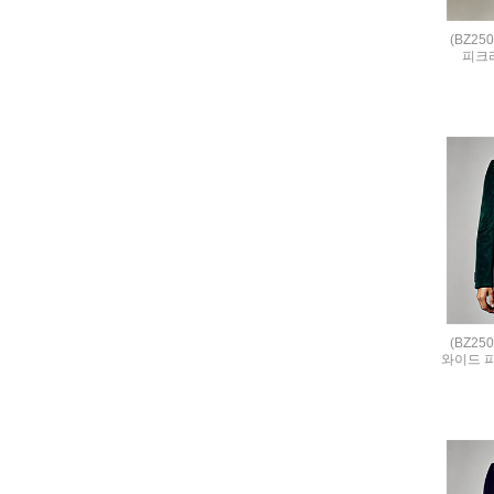
(BZ25
피크
(BZ25
와이드 