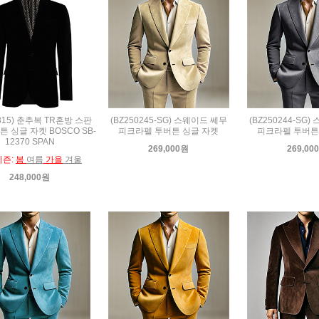
0315) 춘추복 TR혼방 스판
(BZ250245-SG) 스웨이드 쎄무
(BZ250244-SG
 싱글 자켓 BOSCO SB-
피크라펠 투버튼 싱글 자켓
피크라펠 투버튼
12370 SPAN
269,000원
269,00
시즌:
봄
여름
가을
겨울
248,000원