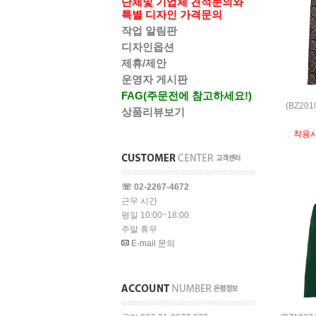
단체및 기업체 견적문의와
특별 디자인 가격문의
작업 알림판
디자인옵션
제휴/제안
운영자 게시판
FAG(주문전에 참고하세요!)
(BZ20
상품리뷰보기
착용
☏ 02-2267-4672
근무 시간
평일 10:00~18:00
주말 휴무
E-mail 문의