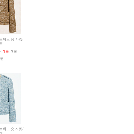
 트위드 숏 자켓/
켓
름
가을
겨울
0원
 트위드 숏 자켓/
켓