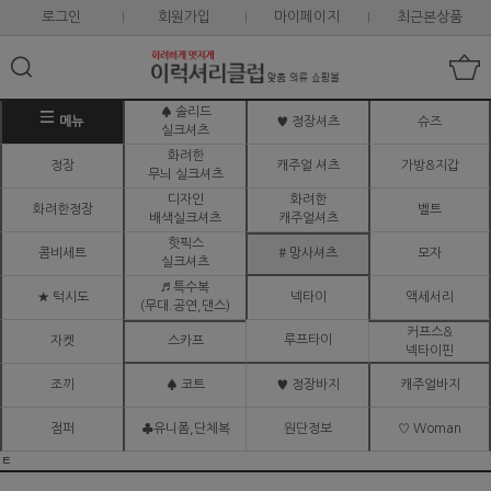
로그인
회원가입
마이페이지
최근본상품
♠ 솔리드
메뉴
♥ 정장셔츠
슈즈
실크셔츠
화려한
정장
캐주얼 셔츠
가방&지갑
무늬 실크셔츠
디자인
화려한
화려한정장
벨트
배색실크셔츠
캐주얼셔츠
핫픽스
콤비세트
# 망사셔츠
모자
실크셔츠
♬ 특수복
★ 턱시도
넥타이
액세서리
(무대.공연,댄스)
커프스&
루프타이
자켓
스카프
넥타이핀
조끼
♠ 코트
♥ 정장바지
캐주얼바지
점퍼
♣유니폼,단체복
원단정보
♡ Woman
ㅌ