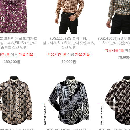
552) 프리미엄 실크,쟈가드
(DS/1117) BS 도비문양,
(DS141019) BS 체
실크셔츠,Silk Shirt,남녀
실크셔츠,Silk Shirt,남녀 맞춤셔츠,
Shirt,남녀 맞춤
맞춤셔츠,실크 남방
실크 남방
착용시즌:
봄
여
시즌:
봄
여름
가을 겨울
착용시즌:
봄
여름
가을 겨울
79,00
189,000원
79,000원
50935) FT 기하학 무늬,
(DS15D99) BS 기하학 체크,
(DS15D98) BS 체