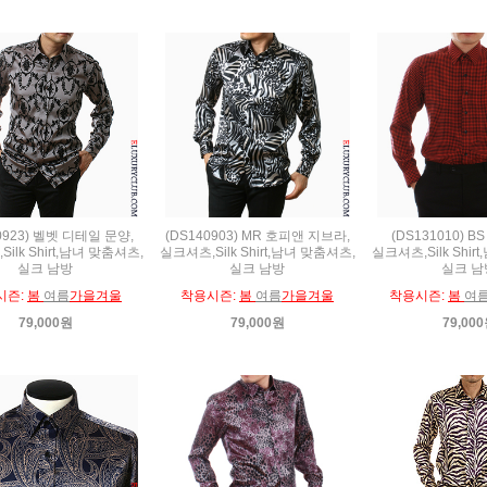
0923) 벨벳 디테일 문양,
(DS140903) MR 호피앤 지브라,
(DS131010) B
ilk Shirt,남녀 맞춤셔츠,
실크셔츠,Silk Shirt,남녀 맞춤셔츠,
실크셔츠,Silk Shir
실크 남방
실크 남방
실크 남
시즌:
봄
여름
가을겨울
착용시즌:
봄
여름
가을겨울
착용시즌:
봄
여
79,000원
79,000원
79,00