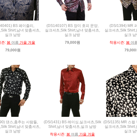
140401) BS 페이즐리,
(DS140107) BS 장미 호피 문양,
(DS/1394) MR
ilk Shirt,남녀 맞춤셔츠,
실크셔츠,Silk Shirt,남녀 맞춤셔츠,
실크셔츠,Silk Shir
실크 남방
실크 남방
실크 남
시즌:
봄
여름
가을 겨울
79,000원
착용시즌:
봄
여
79,000원
79,00
390) 댄스,춤추는 사람들,
(DS/1431) BS 레이싱,실크셔츠,Silk
(DS/1135) MR 스
ilk Shirt,남녀 맞춤셔츠,
Shirt,남녀 맞춤셔츠,실크 남방
실크셔츠,Silk Shir
실크 남방
실크 남
착용시즌:
봄
여름
가을 겨울