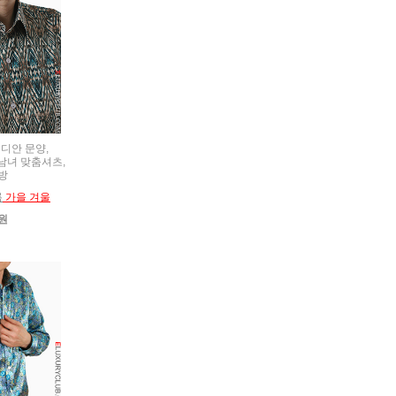
 인디안 문양,
t,남녀 맞춤셔츠,
방
름
가을 겨울
0원