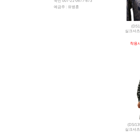
국민 007-21-0677-873
예금주 : 유병훈
(DS
실크셔츠,S
착용
(DS/1
실크셔츠,S