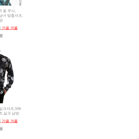
MR 꽃 무늬,
t,남녀 맞춤셔츠,
방
름
가을 겨울
0원
,실크셔츠,Silk
셔츠,실크 남방
름
가을 겨울
0원