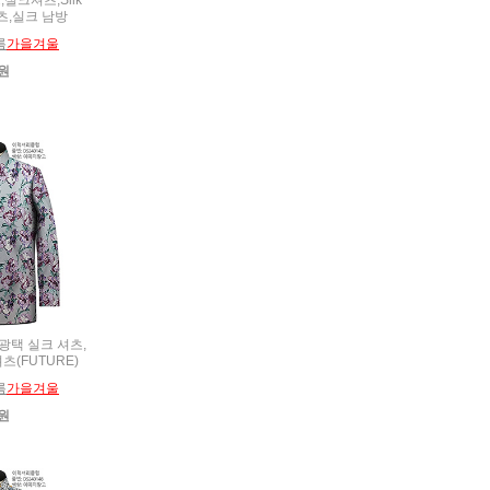
셔츠,실크 남방
름
가을겨울
0원
 광택 실크 셔츠,
츠(FUTURE)
름
가을겨울
0원