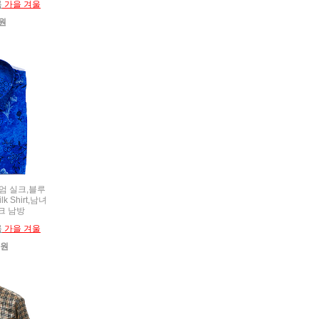
름
가을 겨울
0원
미엄 실크,블루
 Shirt,남녀
크 남방
름
가을 겨울
0원