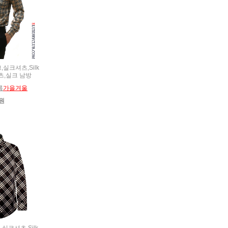
크,실크셔츠,Silk
셔츠,실크 남방
름
가을겨울
0원
크,실크셔츠,Silk