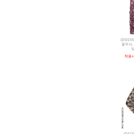
(DS/1
꽃무늬, 
착용
(DS1