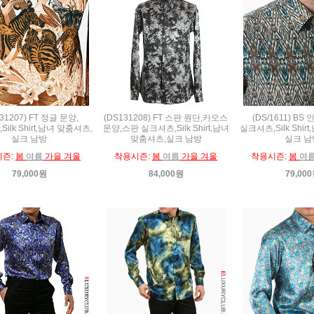
31207) FT 정글 문양,
(DS131208) FT 스판 원단,카오스
(DS/1611) BS
ilk Shirt,남녀 맞춤셔츠,
문양,스판 실크셔츠,Silk Shirt,남녀
실크셔츠,Silk Shir
실크 남방
맞춤셔츠,실크 남방
실크 남
시즌:
봄
여름
가을 겨울
착용시즌:
봄
여름
가을 겨울
착용시즌:
봄
여
79,000원
84,000원
79,00