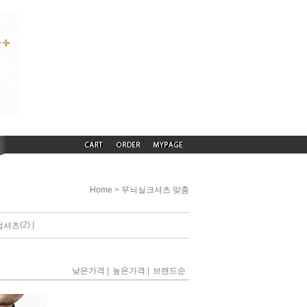
>
Home
무늬실크셔츠 맞춤
(2) |
엄셔츠
|
|
낮은가격
높은가격
브랜드순