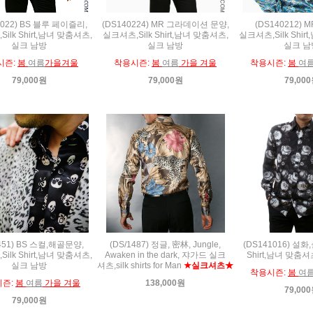
1022) BS 블루 페이즐리,
(DS140224) MR 그라데이션 문양,
(DS140212) 
ilk Shirt,남녀 맞춤셔츠,
실크셔츠,Silk Shirt,남녀 맞춤셔츠,
실크셔츠,Silk Shir
실크 남방
실크 남방
실크 남
시즌:
봄
여름
가을겨울
착용시즌:
봄
여름
가을 겨울
착용시즌:
봄
여
79,000원
79,000원
79,00
1451) BS 스컬,해골문양,
(DS/1487) 정글, 密林, Jungle,
(DS141016) 설화
ilk Shirt,남녀 맞춤셔츠,
Awaken in the dark, 쟈가드 실크
Shirt,남녀 맞춤
실크 남방
셔츠,silk shirts for Man
★실크셔츠★
착용시즌:
봄
여
시즌:
봄
여름
가을 겨울
138,000원
79,00
79,000원