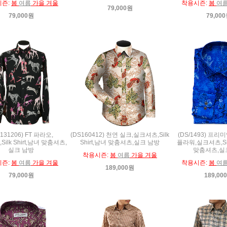
시즌:
봄
여름
가을 겨울
착용시즌:
봄
여
79,000원
79,000원
79,00
131206) FT 파라오,
(DS160412) 천연 실크,실크셔츠,Silk
(DS/1493) 프리
ilk Shirt,남녀 맞춤셔츠,
Shirt,남녀 맞춤셔츠,실크 남방
플라워,실크셔츠,Silk
실크 남방
맞춤셔츠,실
착용시즌:
봄
여름
가을 겨울
시즌:
봄
여름
가을 겨울
착용시즌:
봄
여
189,000원
79,000원
189,00