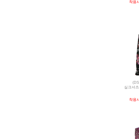
착용
(DS
실크셔츠,S
착용