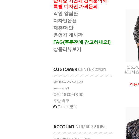
단체및 기업체 견적문의와
특별 디자인 가격문의
작업 알림판
디자인옵션
제휴/제안
운영자 게시판
FAG(주문전에 참고하세요!)
상품리뷰보기
(DS14
실크셔츠,S
☏ 02-2267-4672
착용
근무 시간
평일 10:00~18:00
주말 휴무
E-mail 문의