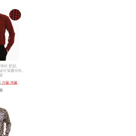
S 제비 문양,
t,남녀 맞춤셔츠,
방
름
가을 겨울
0원