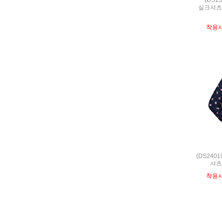
실크셔츠,S
착용
(DS240
셔츠
착용