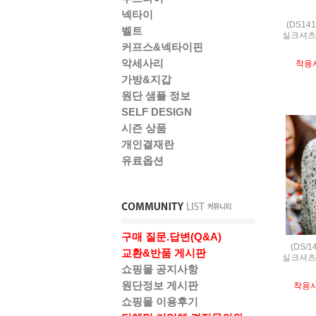
넥타이
(DS14
벨트
실크셔츠,S
커프스&넥타이핀
악세사리
착용
가방&지갑
원단 샘플 정보
SELF DESIGN
시즌 상품
개인결재란
유료옵션
구매 질문.답변(Q&A)
(DS/
교환&반품 게시판
실크셔츠,S
쇼핑몰 공지사항
원단정보 게시판
착용
쇼핑몰 이용후기