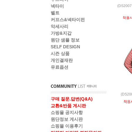
넥타이
(DS200
벨트
착용
커프스&넥타이핀
악세사리
가방&지갑
원단 샘플 정보
SELF DESIGN
시즌 상품
개인결재란
유료옵션
(DS2
구매 질문.답변(Q&A)
착용
교환&반품 게시판
쇼핑몰 공지사항
원단정보 게시판
쇼핑몰 이용후기