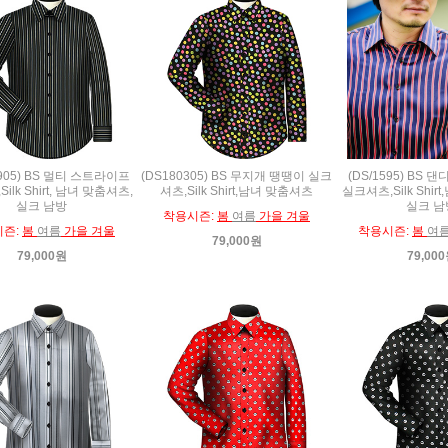
0905) BS 멀티 스트라이프
(DS180305) BS 무지개 땡땡이 실크
(DS/1595) BS 
ilk Shirt, 남녀 맞춤셔츠,
셔츠,Silk Shirt,남녀 맞춤셔츠
실크셔츠,Silk Shir
실크 남방
실크 남
착용시즌:
봄
여름
가을 겨울
시즌:
봄
여름
가을 겨울
착용시즌:
봄
여
79,000원
79,000원
79,00