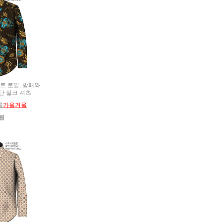
나이트 로얄, 방패와
단 실크 셔츠
름
가을겨울
0원