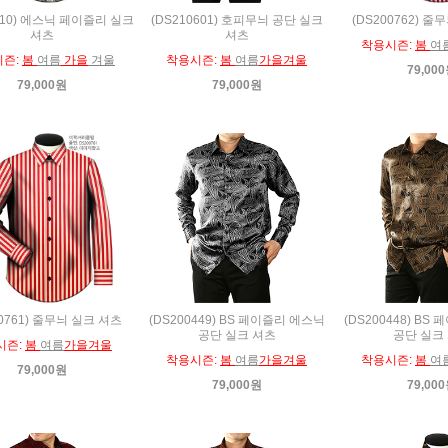
710) 에스닉 페이즐리 실크
(DS210601) 호피무늬 공단 실크
(DS200762) 줄
셔츠
셔츠
착용시즌:
봄
여
시즌:
봄
여름
가을
겨울
착용시즌:
봄
여름
가을겨울
79,00
79,000원
79,000원
00761) 줄무늬 실크 셔츠
(DS200449) BS 페이즐리 에스닉
(DS200448) BS
공단 실크 셔츠
공단 실크
시즌:
봄
여름
가을겨울
착용시즌:
봄
여름
가을겨울
착용시즌:
봄
여
79,000원
79,000원
79,00