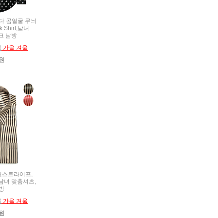
 판다 곰얼굴 무늬
 Shirt,남녀
크 남방
름
가을 겨울
0원
R 핀스트라이프,
t,남녀 맞춤셔츠,
방
름
가을 겨울
0원