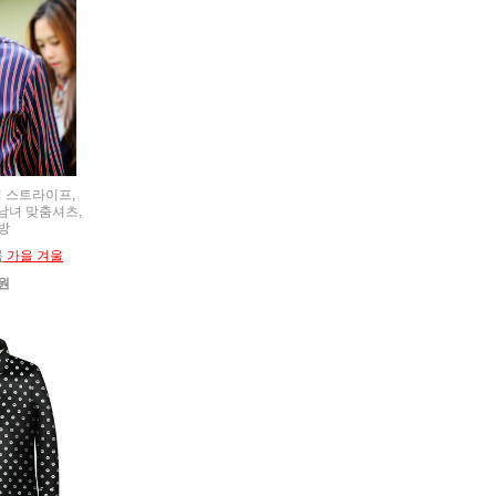
댄디 스트라이프,
t,남녀 맞춤셔츠,
방
름
가을 겨울
0원