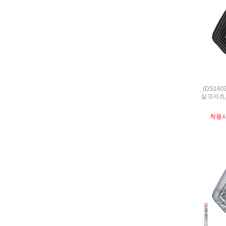
(DS16
실크셔츠,S
착용