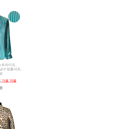
R 스트라이프,
t,남녀 맞춤셔츠,
방
름
가을 겨울
0원