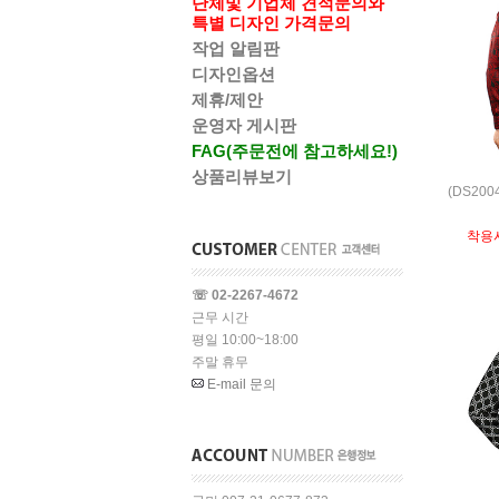
단체및 기업체 견적문의와
특별 디자인 가격문의
작업 알림판
디자인옵션
제휴/제안
운영자 게시판
FAG(주문전에 참고하세요!)
상품리뷰보기
(DS20
착용
☏ 02-2267-4672
근무 시간
평일 10:00~18:00
주말 휴무
E-mail 문의