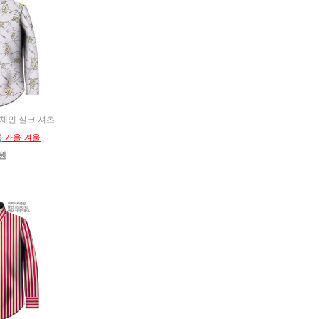
병 체인 실크 셔츠
름
가을 겨울
0원