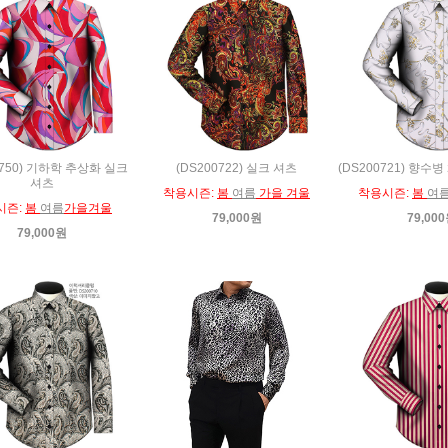
0750) 기하학 추상화 실크
(DS200722) 실크 셔츠
(DS200721) 향수
셔츠
착용시즌:
봄
여름
가을 겨울
착용시즌:
봄
여
시즌:
봄
여름
가을겨울
79,000원
79,00
79,000원