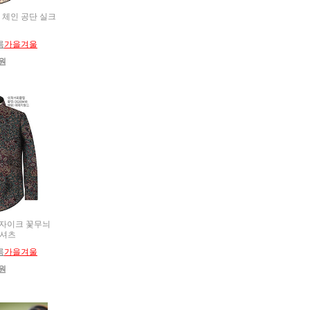
체크 체인 공단 실크
름
가을겨울
0원
 모자이크 꽃무늬
 셔츠
름
가을겨울
0원