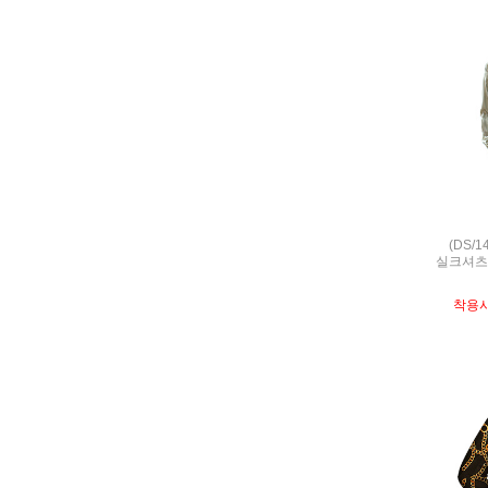
(DS/
실크셔츠,S
착용