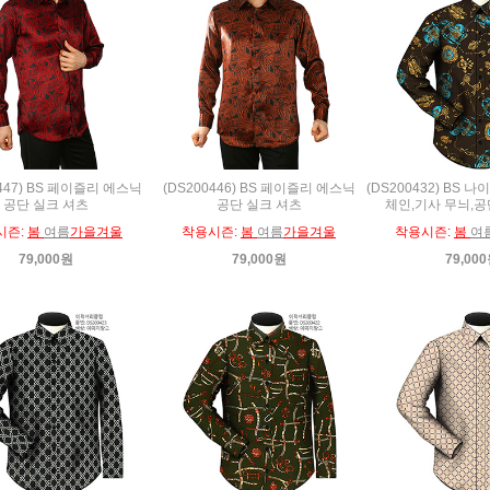
0447) BS 페이즐리 에스닉
(DS200446) BS 페이즐리 에스닉
(DS200432) BS 
공단 실크 셔츠
공단 실크 셔츠
체인,기사 무늬,공
시즌:
봄
여름
가을겨울
착용시즌:
봄
여름
가을겨울
착용시즌:
봄
여
79,000원
79,000원
79,00