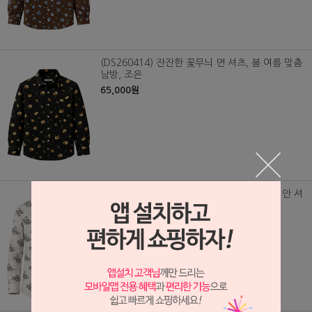
(DS260414) 잔잔한 꽃무늬 면 셔츠, 봄.여름 맞춤
남방, 조은
65,000원
(DS260415) 여름전용 잔잔한 꽃무늬 하와이안 셔
츠, 레이온40수 맞춤 남방, 옷므니 수묵화
68,000원