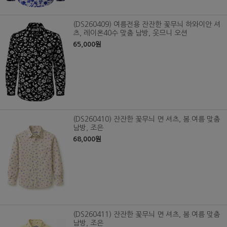
(DS260409) 여름전용 잔잔한 꽃무늬 하와이안 셔
츠, 레이온40수 맞춤 남방, 옷므니 오션
65,000원
(DS260410) 잔잔한 꽃무늬 면 셔츠, 봄.여름 맞춤
남방, 조은
68,000원
(DS260411) 잔잔한 꽃무늬 면 셔츠, 봄.여름 맞춤
남방, 조은