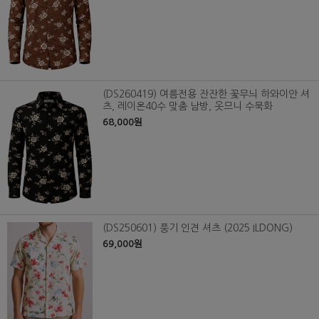
(DS260419) 여름전용 잔잔한 꽃무늬 하와이안 셔
츠, 레이온40수 맞춤 남방, 옷므니 수묵화
68,000원
(DS250601) 풍기 인견 셔츠 (2025 ILDONG)
69,000원