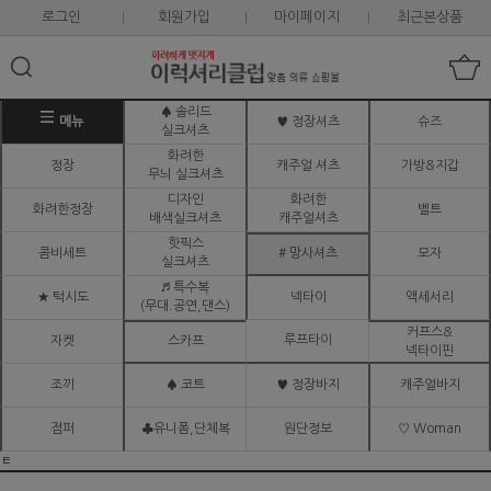
로그인
회원가입
마이페이지
최근본상품
♠ 솔리드
메뉴
♥ 정장셔츠
슈즈
실크셔츠
화려한
정장
캐주얼 셔츠
가방&지갑
무늬 실크셔츠
디자인
화려한
화려한정장
벨트
배색실크셔츠
캐주얼셔츠
핫픽스
콤비세트
# 망사셔츠
모자
실크셔츠
♬ 특수복
★ 턱시도
넥타이
액세서리
(무대.공연,댄스)
커프스&
루프타이
자켓
스카프
넥타이핀
조끼
♠ 코트
♥ 정장바지
캐주얼바지
점퍼
♣유니폼,단체복
원단정보
♡ Woman
ㅌ