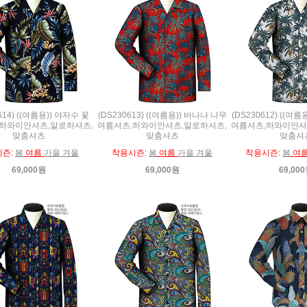
614) ((여름용)) 야자수 꽃
(DS230613) ((여름용)) 바나나 나무
(DS230612) ((여
하와이안셔츠,알로하셔츠,
여름셔츠,하와이안셔츠,알로하셔츠,
여름셔츠,하와이안셔
맞춤셔츠
맞춤셔츠
맞춤셔
시즌:
봄
여름
가을 겨울
착용시즌:
봄
여름
가을 겨울
착용시즌:
봄
여
69,000원
69,000원
69,00