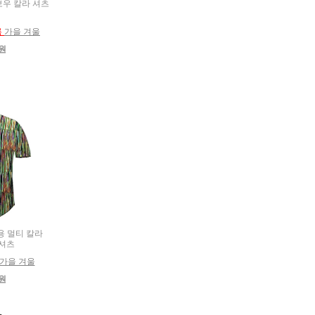
인보우 칼라 셔츠
름
가을 겨울
0원
름용 멀티 칼라
셔츠
가을 겨울
0원