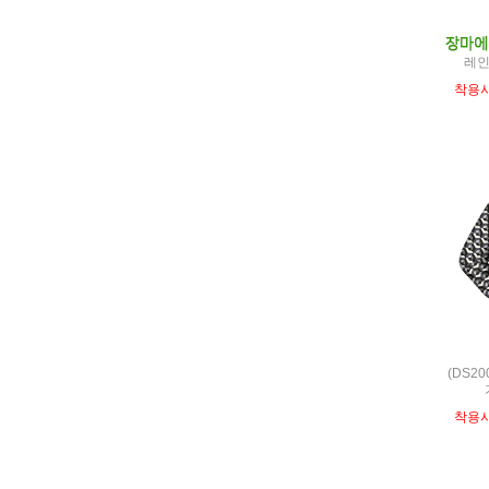
레인
착용
(DS2
착용