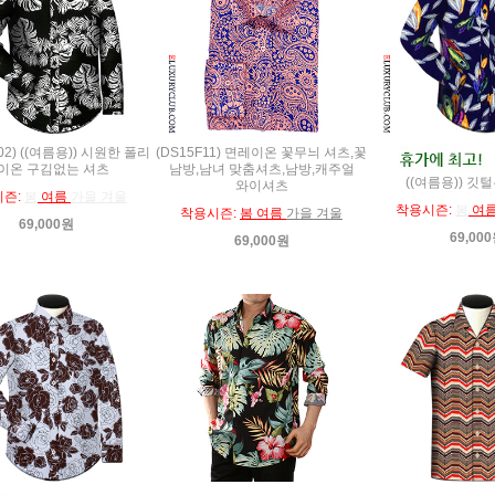
602) ((여름용)) 시원한 폴리
(DS15F11) 면레이온 꽃무늬 셔츠,꽃
이온 구김없는 셔츠
남방,남녀 맞춤셔츠,남방,캐주얼
((여름용)) 깃
와이셔츠
시즌:
봄
여름
가을 겨울
착용시즌:
봄
여
착용시즌:
봄 여름
가을 겨울
69,000원
69,00
69,000원