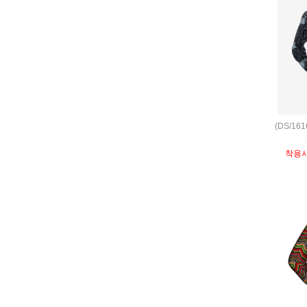
(DS/16
착용