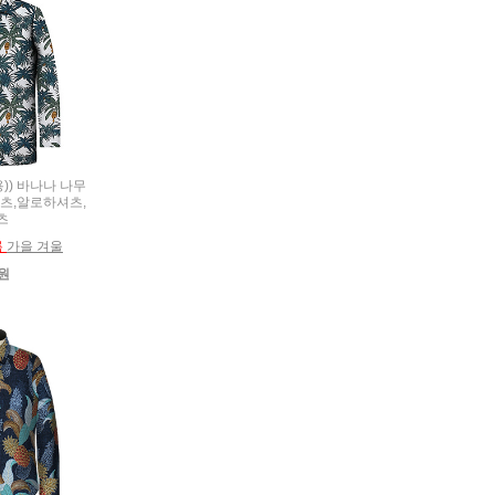
름용)) 바나나 나무
츠,알로하셔츠,
츠
름
가을 겨울
0원