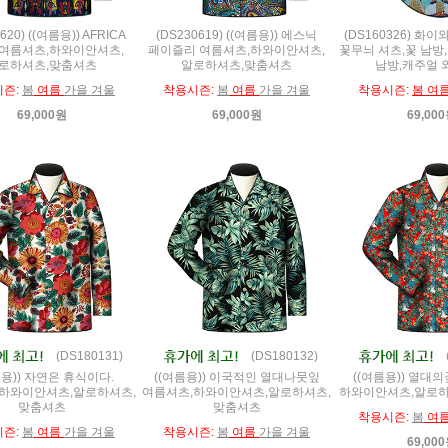
620) ((여름용)) AFRICA
(DS230619) ((여름용)) 에스닉
(DS160326) 화이
 여름셔츠,하와이안셔츠,
페이즐리 여름셔츠,하와이안셔츠,
꽃무늬 셔츠,꽃 남방
로하셔츠,맞춤셔츠
알로하셔츠,맞춤셔츠
남방,캐주얼 
시즌:
봄
여름
가을 겨울
착용시즌:
봄
여름
가을 겨울
착용시즌:
봄 여
69,000원
69,000원
69,00
(DS180131)
(DS180132)
름용)) 자연은 휴식이다.
((여름용)) 이국적인 열대나뭇잎
((여름용)) 열대
하와이안셔츠,알로하셔츠,
여름셔츠,하와이안셔츠,알로하셔츠,
하와이안셔츠,알로하
맞춤셔츠
맞춤셔츠
착용시즌:
봄
여
시즌:
봄
여름
가을 겨울
착용시즌:
봄
여름
가을 겨울
69,00