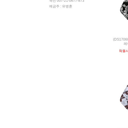
국민 007-21-0677-873
예금주 : 유병훈
(DS170
레
착용