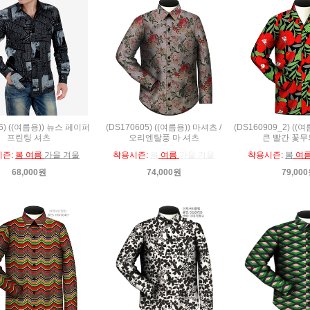
16) ((여름용)) 뉴스 페이퍼
(DS170605) ((여름용)) 마셔츠 /
(DS160909_2) (
프린팅 셔츠
오리엔탈풍 마 셔츠
큰 빨간 꽃무
시즌:
봄 여름
가을 겨울
착용시즌:
봄
여름
가을 겨울
착용시즌:
봄
여
68,000원
74,000원
79,00