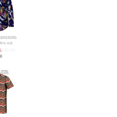
(DS15D35)
털무늬 셔츠
름
가을 겨울
0원