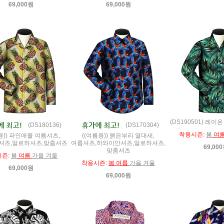
69,000원
69,000원
(DS190501) 레
(DS180136)
(DS170304)
착용시즌:
봄
여
용)) 파인애플 여름셔츠,
((여름용)) 붉은부리 열대새,
셔츠,알로하셔츠,맞춤셔츠
여름셔츠,하와이안셔츠,알로하셔츠,
69,00
맞춤셔츠
시즌:
봄
여름
가을 겨울
착용시즌:
봄 여름
가을 겨울
69,000원
69,000원