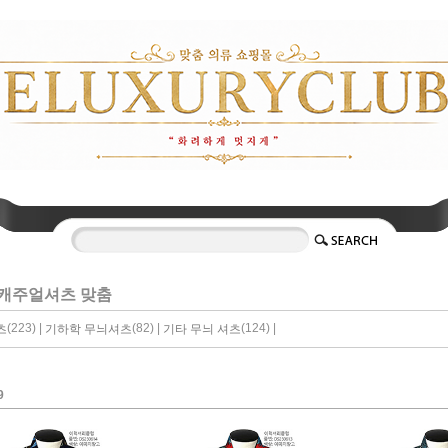
캐주얼셔츠 맞춤
(223) |
(82) |
(124) |
츠
기하학 무늬셔츠
기타 무늬 셔츠
9