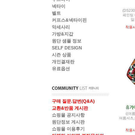
넥타이
(DS230
벨트
페인팅
알
커프스&넥타이핀
악세사리
착용
가방&지갑
원단 샘플 정보
SELF DESIGN
시즌 상품
개인결재란
유료옵션
구매 질문.답변(Q&A)
교환&반품 게시판
((여
쇼핑몰 공지사항
여름셔츠,
원단정보 게시판
쇼핑몰 이용후기
착용