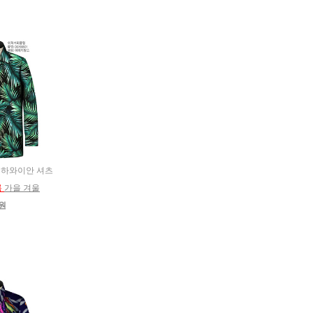
이온 하와이안 셔츠
름
가을 겨울
0원