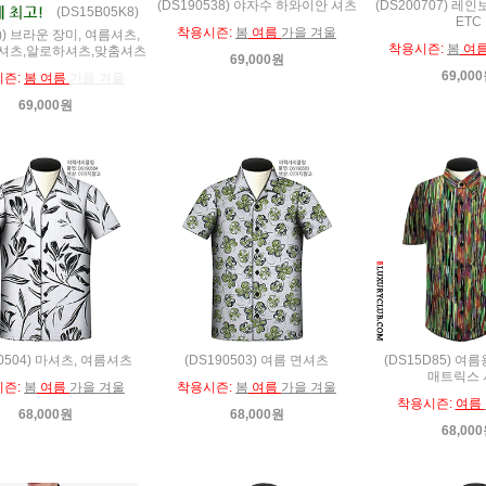
(DS190538) 야자수 하와이안 셔츠
(DS200707) 레
(DS15B05K8)
ETC
착용시즌:
봄
여름
가을 겨울
)) 브라운 장미, 여름셔츠,
착용시즌:
봄
여
셔츠,알로하셔츠,맞춤셔츠
69,000원
69,00
시즌:
봄 여름
가을 겨울
69,000원
90504) 마셔츠, 여름셔츠
(DS190503) 여름 면셔츠
(DS15D85) 여
매트릭스 
시즌:
봄
여름
가을 겨울
착용시즌:
봄
여름
가을 겨울
착용시즌:
여름
68,000원
68,000원
68,00