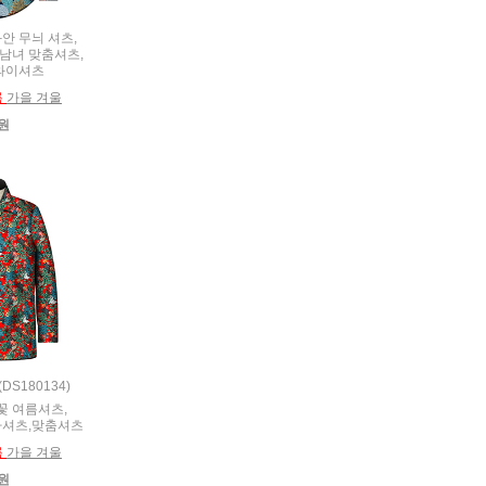
와안 무늬 셔츠,
,남녀 맞춤셔츠,
와이셔츠
름
가을 겨울
0원
(DS180134)
의꽃 여름셔츠,
셔츠,맞춤셔츠
름
가을 겨울
0원