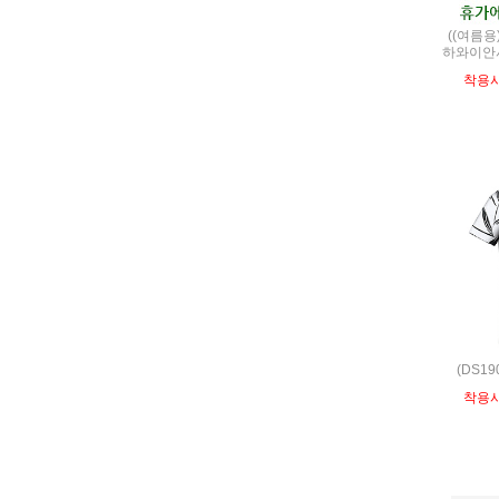
((여름용
하와이안
착용
(DS1
착용