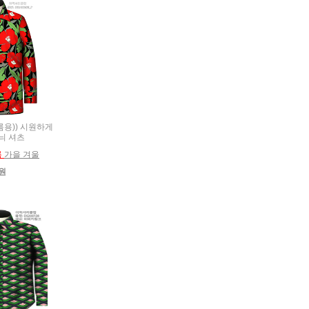
(여름용)) 시원하게
늬 셔츠
름
가을 겨울
0원