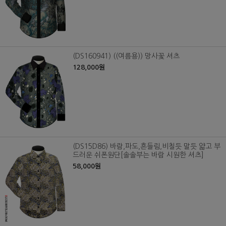
(DS160941) ((여름용)) 망사꽃 셔츠
128,000원
(DS15D86) 바람,파도,흔들림,비칠듯 말듯 얇고 부
드러운 쉬폰원단[솔솔부는 바람 시원한 셔츠]
58,000원