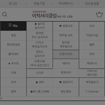
로그인
회원가입
마이페이지
최근본상품
♠ 솔리드
메뉴
♥ 정장셔츠
슈즈
실크셔츠
화려한
정장
캐주얼 셔츠
가방&지갑
무늬 실크셔츠
디자인
화려한
화려한정장
벨트
배색실크셔츠
캐주얼셔츠
핫픽스
콤비세트
# 망사셔츠
모자
실크셔츠
♬ 특수복
★ 턱시도
넥타이
액세서리
(무대.공연,댄스)
커프스&
루프타이
자켓
스카프
넥타이핀
조끼
♠ 코트
♥ 정장바지
캐주얼바지
점퍼
♣유니폼,단체복
원단정보
♡ Woman
ㅌ