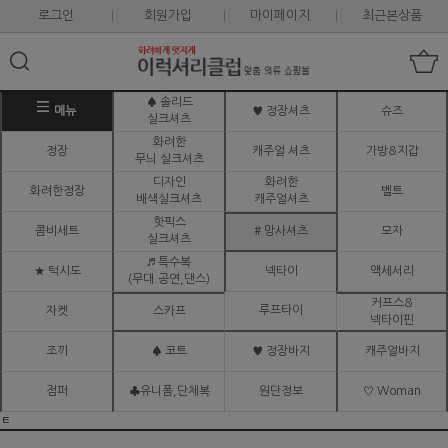
로그인
회원가입
마이페이지
최근본상품
♠ 솔리드
메뉴
♥ 정장셔츠
슈즈
실크셔츠
화려한
정장
캐주얼 셔츠
가방&지갑
무늬 실크셔츠
디자인
화려한
화려한정장
벨트
배색실크셔츠
캐주얼셔츠
핫픽스
콤비세트
# 망사셔츠
모자
실크셔츠
♬ 특수복
★ 턱시도
넥타이
액세서리
(무대.공연,댄스)
커프스&
루프타이
자켓
스카프
넥타이핀
조끼
♠ 코트
♥ 정장바지
캐주얼바지
점퍼
♣유니폼,단체복
원단정보
♡ Woman
ㅌ