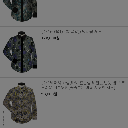
(DS160941) ((여름용)) 망사꽃 셔츠
128,000원
(DS15D86) 바람,파도,흔들림,비칠듯 말듯 얇고 부
드러운 쉬폰원단[솔솔부는 바람 시원한 셔츠]
58,000원