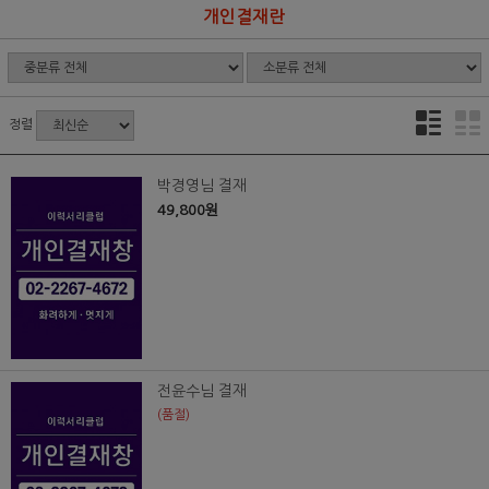
개인결재란
정렬
박경영님 결재
49,800원
전윤수님 결재
(품절)