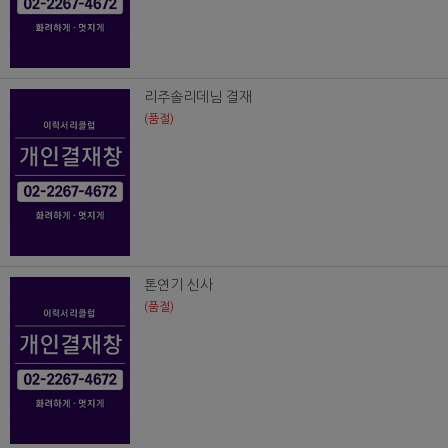
리주솔리데님 결재
(품절)
톤연기 신사
(품절)