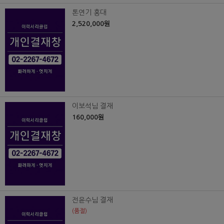
톤연기 홍대
2,520,000원
이보석님 결재
160,000원
전윤수님 결재
(품절)