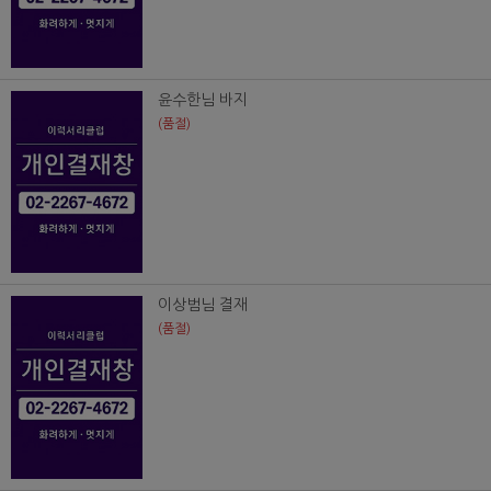
윤수한님 바지
(품절)
이상범님 결재
(품절)