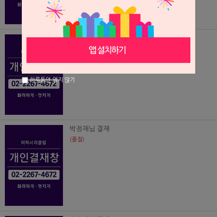
임현빈님결재
(품절)
하루동안 열지 않기
박정재님 결재
(품절)