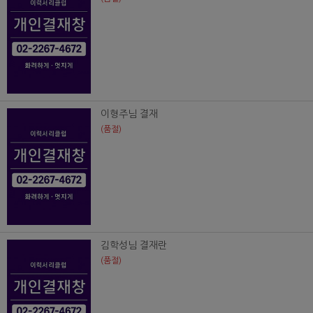
이형주님 결재
(품절)
김학성님 결재란
(품절)