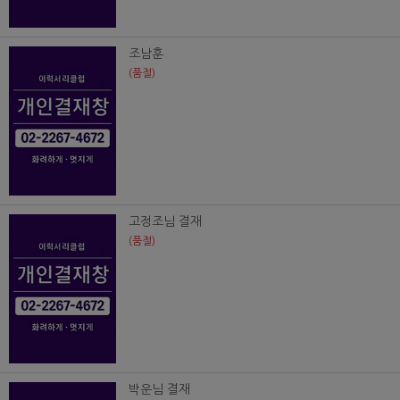
조남훈
(품절)
고정조님 결재
(품절)
박운님 결재