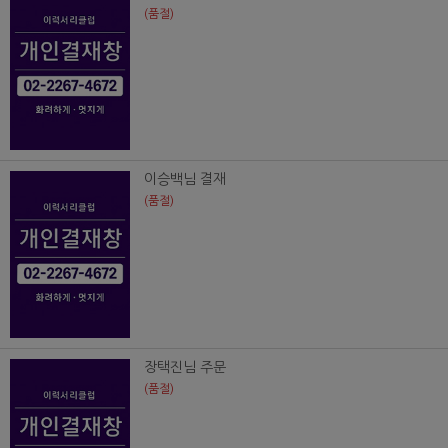
(품절)
이승백님 결재
(품절)
장택진님 주문
(품절)