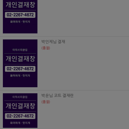
박인제님 결재
(품절)
박운님 코트 결재란
(품절)