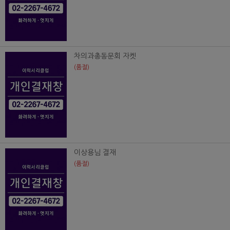
차의과총동문회 자켓
(품절)
이상용님 결재
(품절)