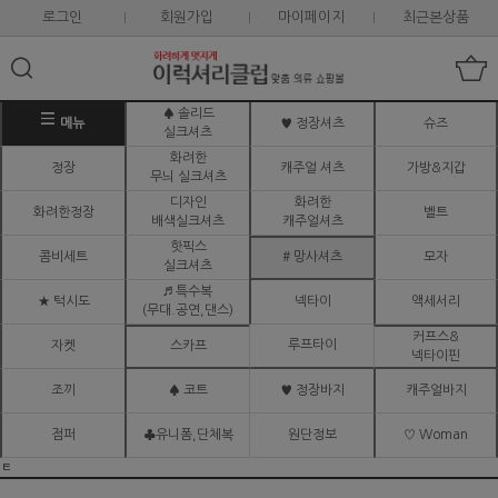
로그인
회원가입
마이페이지
최근본상품
♠ 솔리드
메뉴
♥ 정장셔츠
슈즈
실크셔츠
화려한
정장
캐주얼 셔츠
가방&지갑
무늬 실크셔츠
디자인
화려한
화려한정장
벨트
배색실크셔츠
캐주얼셔츠
핫픽스
콤비세트
# 망사셔츠
모자
실크셔츠
♬ 특수복
★ 턱시도
넥타이
액세서리
(무대.공연,댄스)
커프스&
루프타이
자켓
스카프
넥타이핀
조끼
♠ 코트
♥ 정장바지
캐주얼바지
점퍼
♣유니폼,단체복
원단정보
♡ Woman
ㅌ