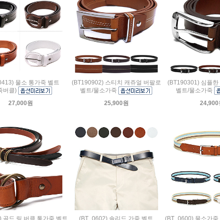
60413) 물소 통가죽 벨트
(BT190902) 스티치 캐쥬얼 버팔로
(BT190301) 심
죽버클)
벨트/물소가죽
벨트/물소가죽
27,000원
25,900원
24,90
05) 골드 링 버클 통가죽 벨트
(BT_0602) 솔리드 가죽 벨트
(BT_0600) 물소가죽 