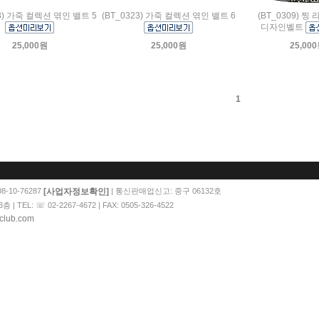
23) 가죽 컬렉션 엮인 밸트 5
(BT_0323) 가죽 컬렉션 엮인 밸트 6
(BT_0309) 찡
디자인벨트
25,000원
25,000원
25,00
1
[사업자정보확인]
-10-76287
| 통신판매업신고: 중구 06132호
EL: ☏ 02-2267-4672 | FAX: 0505-326-4522
club.com