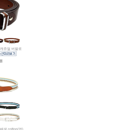
플한 캐쥬얼 버팔로
0원
배색 cotton(면)