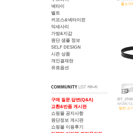
물소가죽(
넥타이
벨트
커프스&넥타이핀
악세사리
가방&지갑
원단 샘플 정보
SELF DESIGN
시즌 상품
개인결재란
유료옵션
(BT_05
구매 질문.답변(Q&A)
사다리 디
교환&반품 게시판
일반 소
쇼핑몰 공지사항
원단정보 게시판
쇼핑몰 이용후기