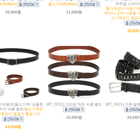
캐주얼 스트라
Buffalo)
물소가죽(Buffalo)
통가죽입니다/질기며
25,000원
21,000원
뛰어나 오래 사용할 
소가죽보다 품질이
25,00
96) 버팔로(물소가죽) 심플한
(BT_0531) 크라운 하트 버클 벨트
(BT_0323) 가죽 컬
자인 버클 벨트/
물소가죽은
가죽보다 품질이 좋습니다.
22,000원
25,00
24,000원