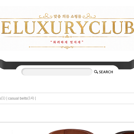
(1) |
(14) |
s
casual belts