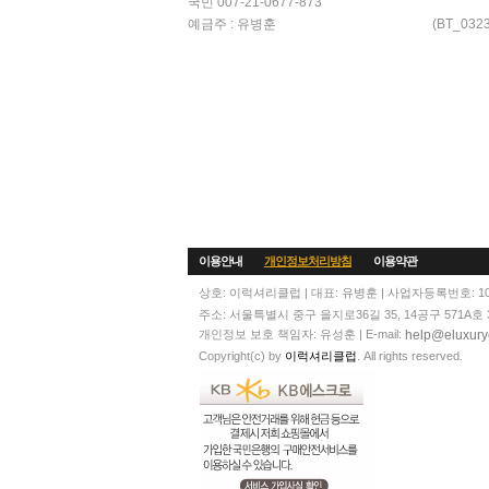
국민 007-21-0677-873
(BT_03
예금주 : 유병훈
이용안내
개인정보처리방침
이용약관
상호: 이럭셔리클럽 | 대표: 유병훈 | 사업자등록번호: 108
주소: 서울특별시 중구 을지로36길 35, 14공구 571A호 3층 | T
help@eluxury
개인정보 보호 책임자: 유성훈 | E-mail:
Copyright(c) by
이럭셔리클럽
. All rights reserved.