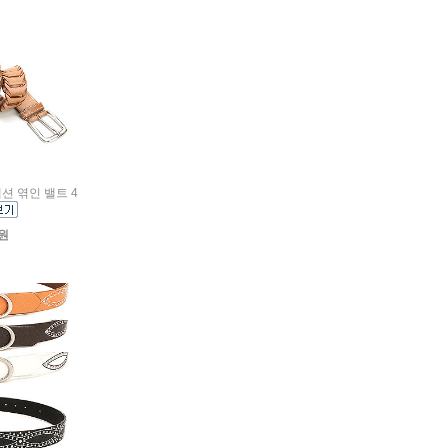
렉션 엮인 밸트 4
0원