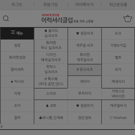
로그인
회원가입
마이페이지
최근본상품
♠ 솔리드
메뉴
♥ 정장셔츠
슈즈
실크셔츠
화려한
정장
캐주얼 셔츠
가방&지갑
무늬 실크셔츠
디자인
화려한
화려한정장
벨트
배색실크셔츠
캐주얼셔츠
핫픽스
콤비세트
# 망사셔츠
모자
실크셔츠
♬ 특수복
★ 턱시도
넥타이
액세서리
(무대.공연,댄스)
커프스&
루프타이
자켓
스카프
넥타이핀
조끼
♠ 코트
♥ 정장바지
캐주얼바지
점퍼
♣유니폼,단체복
원단정보
♡ Woman
ㅌ