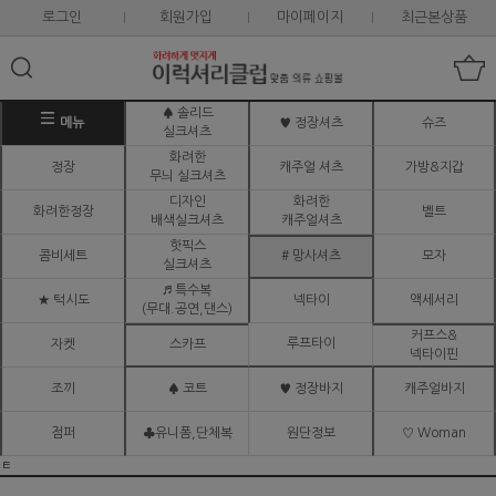
로그인
회원가입
마이페이지
최근본상품
♠ 솔리드
메뉴
♥ 정장셔츠
슈즈
실크셔츠
화려한
정장
캐주얼 셔츠
가방&지갑
무늬 실크셔츠
디자인
화려한
화려한정장
벨트
배색실크셔츠
캐주얼셔츠
핫픽스
콤비세트
# 망사셔츠
모자
실크셔츠
♬ 특수복
★ 턱시도
넥타이
액세서리
(무대.공연,댄스)
커프스&
루프타이
자켓
스카프
넥타이핀
조끼
♠ 코트
♥ 정장바지
캐주얼바지
점퍼
♣유니폼,단체복
원단정보
♡ Woman
ㅌ