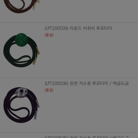
(LPT200509) 라운드 비취석 루프타이
(품절)
(LPT200506) 천연 자수정 루프타이 / 백금도금
(품절)