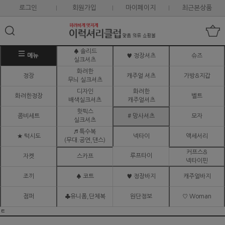
로그인
회원가입
마이페이지
최근본상품
♠ 솔리드
메뉴
♥ 정장셔츠
슈즈
실크셔츠
화려한
정장
캐주얼 셔츠
가방&지갑
무늬 실크셔츠
디자인
화려한
화려한정장
벨트
배색실크셔츠
캐주얼셔츠
핫픽스
콤비세트
# 망사셔츠
모자
실크셔츠
♬ 특수복
★ 턱시도
넥타이
액세서리
(무대.공연,댄스)
커프스&
루프타이
자켓
스카프
넥타이핀
조끼
♠ 코트
♥ 정장바지
캐주얼바지
점퍼
♣유니폼,단체복
원단정보
♡ Woman
ㅌ