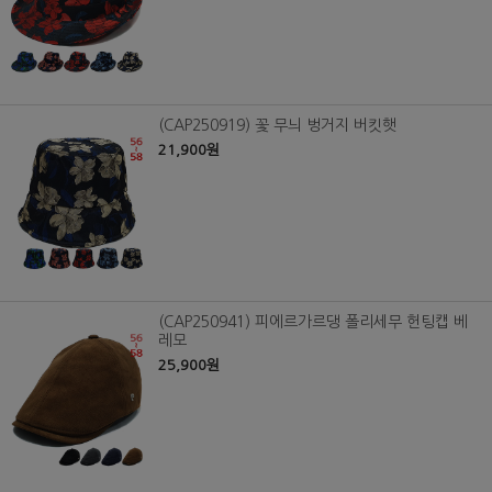
(CAP250919) 꽃 무늬 벙거지 버킷햇
21,900원
(CAP250941) 피에르가르댕 폴리세무 헌팅캡 베
레모
25,900원