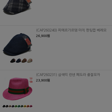
(CAP260240) 피에르가르뎅 마직 헌팅캡 베레모
26,900원
(CAP260231) 삼색띠 린넨 페도라 중절모자
23,900원