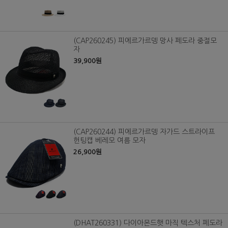
(CAP260245) 피에르가르뎅 망사 페도라 중절모
자
39,900원
(CAP260244) 피에르가르뎅 자가드 스트라이프
헌팅캡 베레모 여름 모자
26,900원
(DHAT260331) 다이아몬드햇 마직 텍스처 페도라