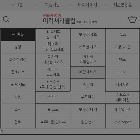
로그인
회원가입
마이페이지
최근본상품
♠ 솔리드
메뉴
♥ 정장셔츠
슈즈
실크셔츠
화려한
정장
캐주얼 셔츠
가방&지갑
무늬 실크셔츠
디자인
화려한
화려한정장
벨트
배색실크셔츠
캐주얼셔츠
핫픽스
콤비세트
# 망사셔츠
모자
실크셔츠
♬ 특수복
★ 턱시도
넥타이
액세서리
(무대.공연,댄스)
커프스&
루프타이
자켓
스카프
넥타이핀
조끼
♠ 코트
♥ 정장바지
캐주얼바지
점퍼
♣유니폼,단체복
원단정보
♡ Woman
ㅌ