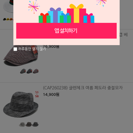
(CAP260237) 피에르가르뎅 린넨 체크 헌팅캡 베
레모
26,900원
하루동안 열지 않기
(CAP260238) 글렌체크 여름 페도라 중절모자
14,900원