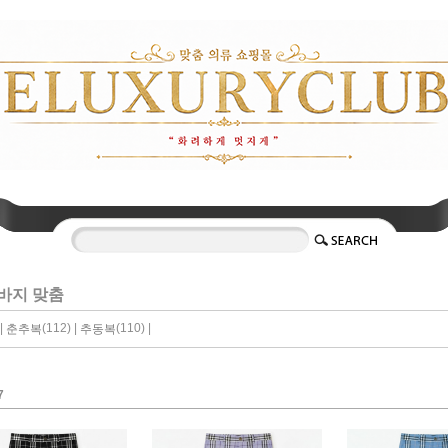
바지 맞춤
|
(112) |
(110) |
춘추복
추동복
7