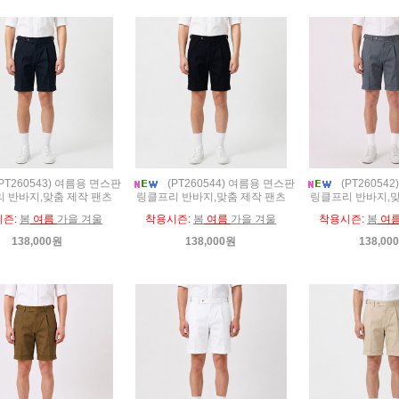
PT260543) 여름용 면스판
(PT260544) 여름용 면스판
(PT26054
 반바지,맞춤 제작 팬츠
링클프리 반바지,맞춤 제작 팬츠
링클프리 반바지,맞
시즌:
봄
여름
가을 겨울
착용시즌:
봄
여름
가을 겨울
착용시즌:
봄
여
138,000원
138,000원
138,00