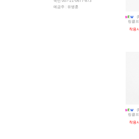
국민 007-21-0677-873
예금주 : 유병훈
(
링클프
착용
(
링클프
착용