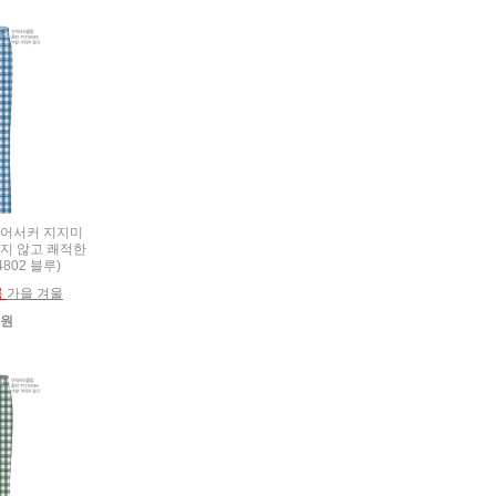
복 시어서커 지지미
붙지 않고 쾌적한
04802 블루)
름
가을 겨울
0원