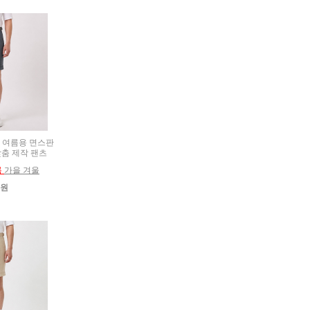
2) 여름용 면스판
춤 제작 팬츠
름
가을 겨울
0원