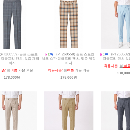
(PT260559) 골프 스포츠
(PT260558) 골프 스포츠
(PT26053
 링클프리 팬츠, 맞춤 제작
체크 스판 링클프리 팬츠, 맞춤 제작
링클프리 팬츠,맞
바지
바지
착용시즌:
봄
여
시즌:
봄
여름
가을 겨울
착용시즌:
봄
여름
가을 겨울
138,00
178,000원
178,000원