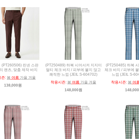
(PT260506) 린넨 스판
(PT250489) 하복 시어서커 지지미
(PT250485) 하
 팬츠, 맞춤 제작 바지
멀티 체크 바지 / 피부에 붙지 않고
체크 바지 / 피부에 
쾌적한 느낌 (JEIL S-604702)
느낌 (JEIL S-6
시즌:
봄
여름
가을 겨울
착용시즌:
봄
여름
가을 겨울
착용시즌:
봄
여
138,000원
148,000원
148,00