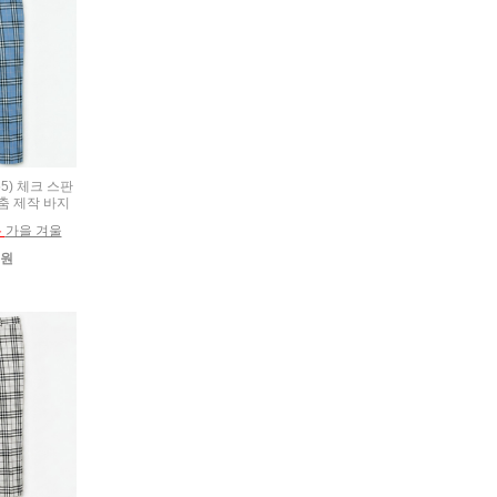
55) 체크 스판
춤 제작 바지
름
가을 겨울
0원