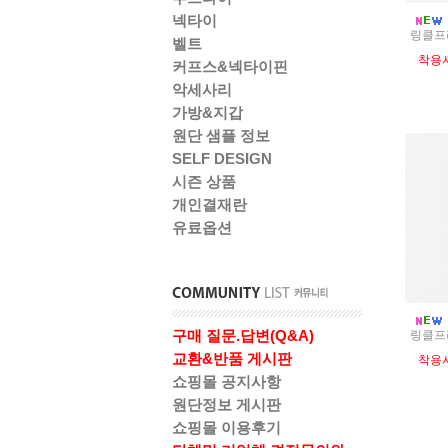
넥타이
링클프리
벨트
착용
커프스&넥타이핀
악세사리
가방&지갑
원단 샘플 정보
SELF DESIGN
시즌 상품
개인결재란
유료옵션
구매 질문.답변(Q&A)
링클프리
교환&반품 게시판
착용
쇼핑몰 공지사항
원단정보 게시판
쇼핑몰 이용후기