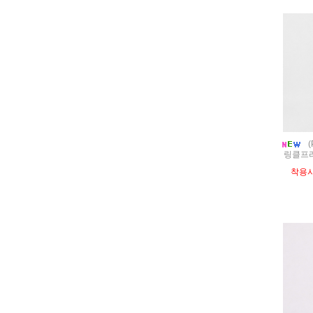
(
링클프리
착용