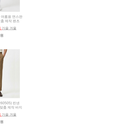
0) 여름용 면스판
춤 제작 팬츠
름
가을 겨울
0원
260505) 린넨
 맞춤 제작 바지
름
가을 겨울
0원