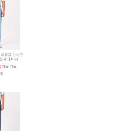
2) 여름용 면스판
춤 제작 바지
름
가을 겨울
0원