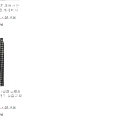
52) 체크 스판
춤 제작 바지
름
가을 겨울
0원
61) 골프 스포츠
팬츠, 맞춤 제작
름
가을 겨울
0원