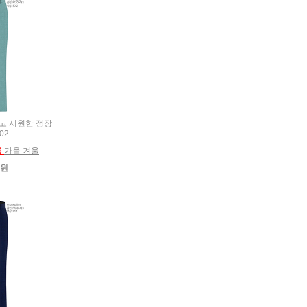
 얇고 시원한 정장
02
름
가을 겨울
0원