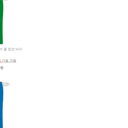
썸머 쿨 정장 바지
름
가을 겨울
0원