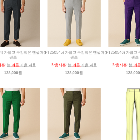
544) 가볍고 구김적은 텐셀마
(PT250545) 가볍고 구김적은 텐셀마
(PT250546) 가볍
팬츠
팬츠
팬츠
시즌:
봄
여름
가을 겨울
착용시즌:
봄
여름
가을 겨울
착용시즌:
봄
여
128,000원
128,000원
128,00