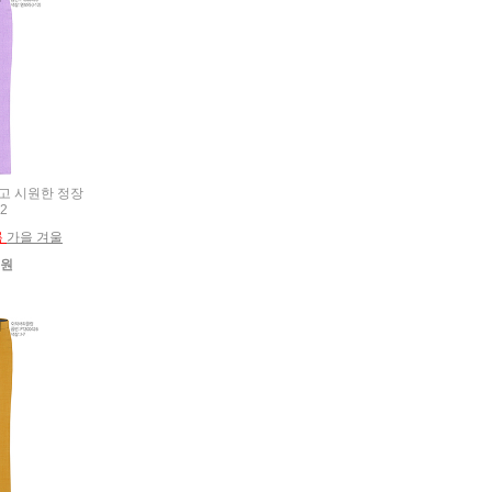
 얇고 시원한 정장
2
름
가을 겨울
0원