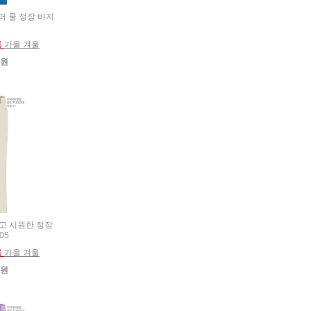
썸머 쿨 정장 바지
름
가을 겨울
0원
 얇고 시원한 정장
05
름
가을 겨울
0원