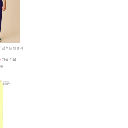
고 구김적은 텐셀마
름
가을 겨울
0원