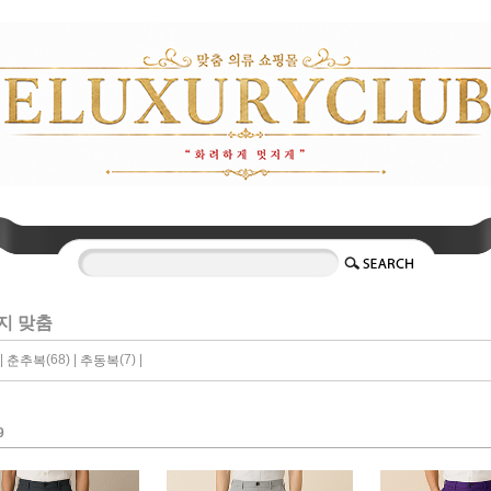
지 맞춤
|
(68) |
(7) |
춘추복
추동복
9