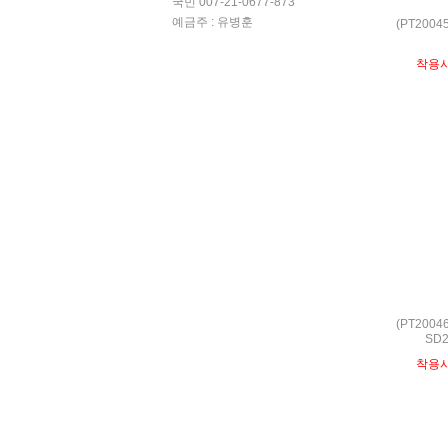
국민 007-21-0677-873
예금주 : 유병훈
(PT200
착용
(PT200
SD2
착용