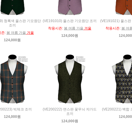
009) 청록색 울스판 기모원단
(VE191010) 울스판 기모원단 조끼
(VE191021) 울
조끼
착용시즌:
봄 여름 가을
겨울
착용시즌:
봄 여
시즌:
봄 여름 가을
겨울
124,000원
124,00
124,000원
200223) 빅체크 조끼
(VE200222) 면스판 꽃무늬 쟈가드
(VE200221) 백
조끼
124,000원
124,00
124,000원