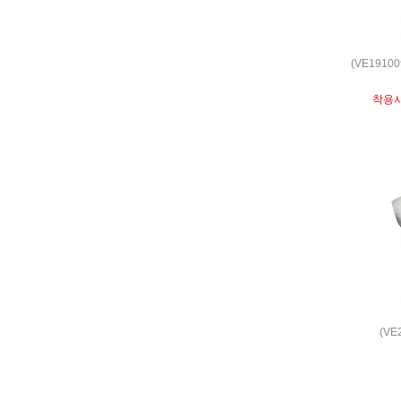
(VE191
착용
(VE