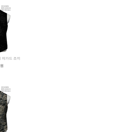
무늬 쟈가드 조끼
0원