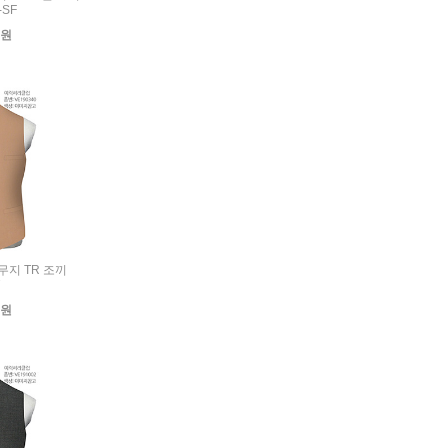
-SF
0원
 무지 TR 조끼
7
0원