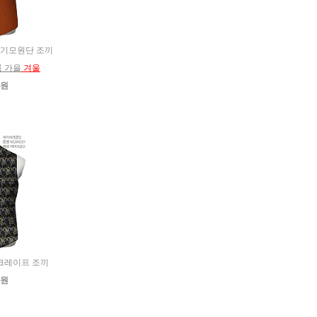
스판 기모원단 조끼
름 가을
겨울
0원
합 크레이프 조끼
0원