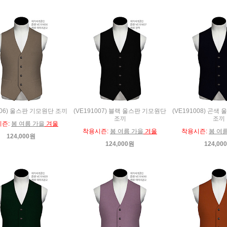
006) 울스판 기모원단 조끼
(VE191007) 블랙 울스판 기모원단
(VE191008) 곤
조끼
조끼
시즌:
봄 여름 가을
겨울
착용시즌:
봄 여름 가을
겨울
착용시즌:
봄 여
124,000원
124,000원
124,00