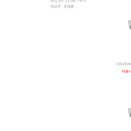
국민 007-21-0677-873
예금주 : 유병훈
(VE191
착용