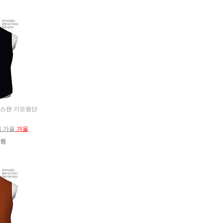
색 울스판 기모원단
름 가을
겨울
0원