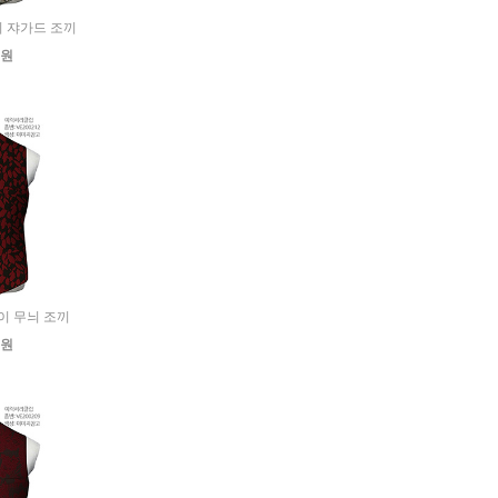
무늬 쟈가드 조끼
0원
박이 무늬 조끼
0원