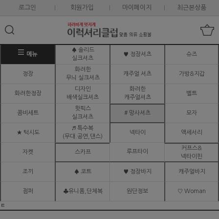
로그인
회원가입
마이페이지
최근본상품
♠ 솔리드
메뉴
♥ 정장셔츠
슈즈
실크셔츠
화려한
정장
캐주얼 셔츠
가방&지갑
무늬 실크셔츠
디자인
화려한
화려한정장
벨트
배색실크셔츠
캐주얼셔츠
핫픽스
콤비세트
# 망사셔츠
모자
실크셔츠
♬ 특수복
★ 턱시도
넥타이
액세서리
(무대.공연,댄스)
커프스&
루프타이
자켓
스카프
넥타이핀
조끼
♠ 코트
♥ 정장바지
캐주얼바지
점퍼
♣유니폼,단체복
원단정보
♡ Woman
ㅌ