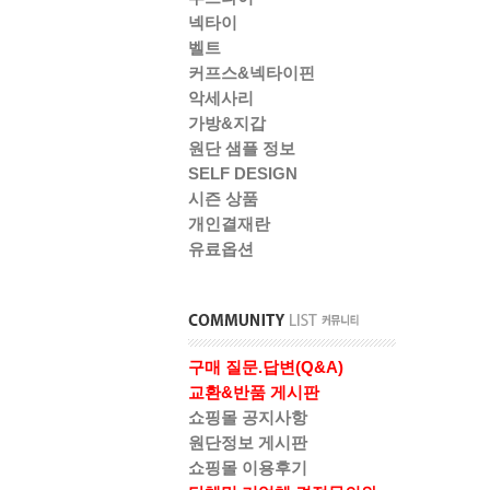
넥타이
벨트
커프스&넥타이핀
악세사리
가방&지갑
원단 샘플 정보
SELF DESIGN
시즌 상품
개인결재란
유료옵션
구매 질문.답변(Q&A)
교환&반품 게시판
쇼핑몰 공지사항
원단정보 게시판
쇼핑몰 이용후기