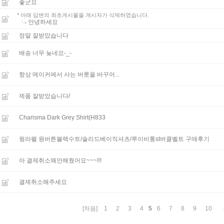
좋군요
* 아래 답변의 최초게시물을 게시자가 삭제하였습니다.
안녕하세요
정말 잘받았습니다
배송 너무 늦네요-_-
항상 메이커에서 사는 버릇을 바꾸어...
제품 잘받았습니다/
Charisma Dark Grey Shirt(H833
윙라펠 원버튼블랙수트/솔리드베이직셔츠/루이비통st버클벨트 구매후기
아 결제취소왜안해줬어요~~~!!!
결제취소해주세요
5
[처음]
1
2
3
4
6
7
8
9
10