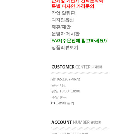
단체및 기업체 견적문의와
특별 디자인 가격문의
작업 알림판
디자인옵션
제휴/제안
운영자 게시판
FAG(주문전에 참고하세요!)
상품리뷰보기
☏ 02-2267-4672
근무 시간
평일 10:00~18:00
주말 휴무
E-mail 문의