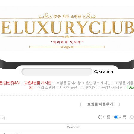
문.답변(Q&A)
교환&반품 게시판
쇼핑몰 공지사항
원단정보 게시판
쇼핑몰 이용
의
작업 알림판
디자인옵션
제휴/제안
운영자 게시판
FA
[
]
쇼핑몰 이용후기
이름
제목
쓰기
Content