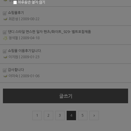
정남영
| 2009-09-14
하루동안 열지 않기
쇼핑몰후기
최은성
| 2009-08-22
댄디 스타일 면스판 일자 팬츠/화이트_929- 벨트포함제품
정석철
| 2009-04-18
쇼핑몰 이용후기입니다.
이지원
| 2009-01-23
감사합니다
이미숙
| 2009-01-06
글쓰기
1
2
3
4
5