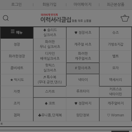
로그인
회원가입
마이페이지
최근본상품
♠ 솔리드
메뉴
♥ 정장셔츠
슈즈
실크셔츠
화려한
정장
캐주얼 셔츠
가방&지갑
무늬 실크셔츠
디자인
화려한
화려한정장
벨트
배색실크셔츠
캐주얼셔츠
핫픽스
콤비세트
# 망사셔츠
모자
실크셔츠
♬ 특수복
★ 턱시도
넥타이
액세서리
(무대.공연,댄스)
커프스&
루프타이
자켓
스카프
넥타이핀
조끼
♠ 코트
♥ 정장바지
캐주얼바지
점퍼
♣유니폼,단체복
원단정보
♡ Woman
ㅌ