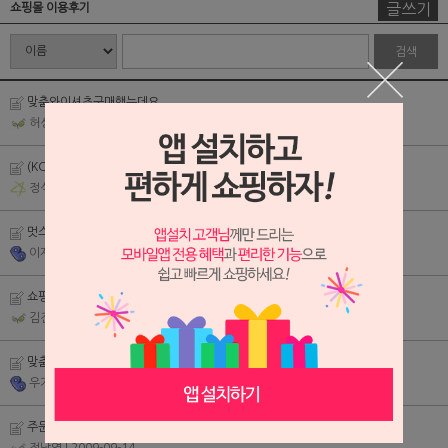
글쓰기
쇼핑몰 이용후기
검색
맞춤와이셔츠구매햇는데요
허성을
| 2010-10-17
(KC/0335) 램스울 브이넥 5가지 색상_no1
정석철
| 2010-01-29
멋스럽고 단정한 디자인
이제우
| 2009-11-12
쇼핑몰 이용후기 입니다.
김진태
| 2009-10-06
맞춤 셔츠 잘 받았습니다.^^
우기홍
| 2009-09-24
주문 제품이 다 오지 않았어요.