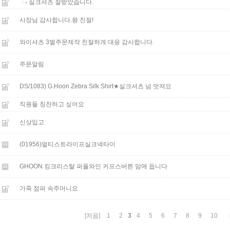
실크셔츠 잘받았습니다.
사장님 감사합니다.왕 친절!
와이셔츠 3벌주문제작 친절하게 대응 감사합니다.
주문알림
DS/1083) G.Hoon Zebra Silk Shirt★실크셔츠 넘 멋져요
직원들 칭찬하고 싶어요
신상입고
(01956)멀티스트라이프실크넥타이
GHOON 킹크리스탈 퍼플와인 커프스버튼 맘에 듭니다
가죽 점퍼 속주머니요
3
[처음]
1
2
4
5
6
7
8
9
10