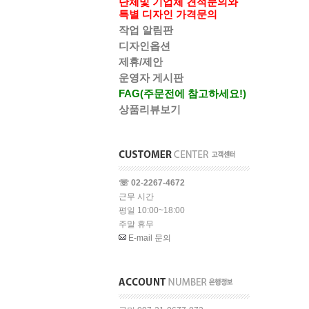
단체및 기업체 견적문의와
특별 디자인 가격문의
작업 알림판
디자인옵션
제휴/제안
운영자 게시판
FAG(주문전에 참고하세요!)
상품리뷰보기
☏ 02-2267-4672
근무 시간
평일 10:00~18:00
주말 휴무
E-mail 문의