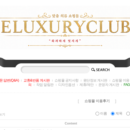
문.답변(Q&A)
교환&반품 게시판
쇼핑몰 공지사항
원단정보 게시판
쇼핑몰 이용
의
작업 알림판
디자인옵션
제휴/제안
운영자 게시판
FA
[
]
쇼핑몰 이용후기
이름
제목
쓰기
Content