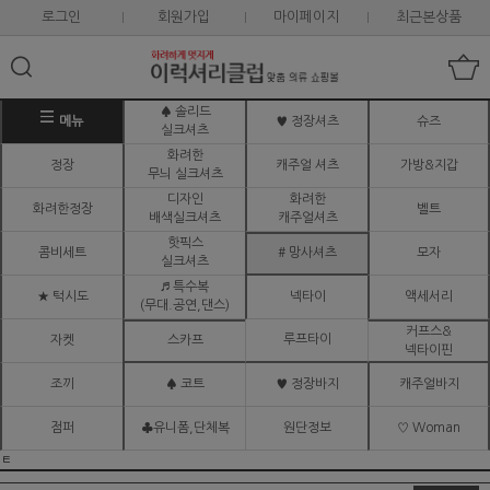
로그인
회원가입
마이페이지
최근본상품
♠ 솔리드
메뉴
♥ 정장셔츠
슈즈
실크셔츠
화려한
정장
캐주얼 셔츠
가방&지갑
무늬 실크셔츠
디자인
화려한
화려한정장
벨트
배색실크셔츠
캐주얼셔츠
핫픽스
콤비세트
# 망사셔츠
모자
실크셔츠
♬ 특수복
★ 턱시도
넥타이
액세서리
(무대.공연,댄스)
커프스&
루프타이
자켓
스카프
넥타이핀
조끼
♠ 코트
♥ 정장바지
캐주얼바지
점퍼
♣유니폼,단체복
원단정보
♡ Woman
ㅌ