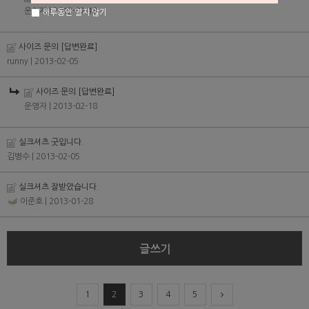
운영자
| 2013-02-18
하루동안 열지 않기
사이즈 문의
[답변완료]
runny
| 2013-02-05
사이즈 문의
[답변완료]
운영자
| 2013-02-18
실크셔츠 굿입니다.
김병수
| 2013-02-05
실크셔츠 잘받았습니다.
이준호
| 2013-01-28
글쓰기
1
2
3
4
5