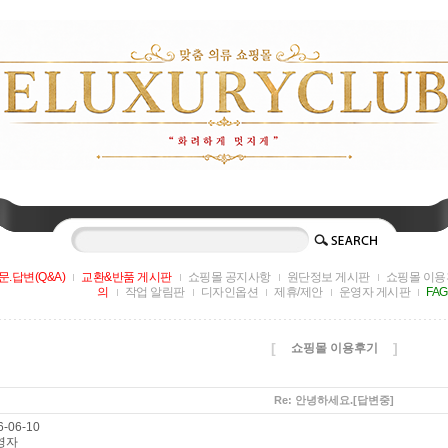
문.답변(Q&A)
교환&반품 게시판
쇼핑몰 공지사항
원단정보 게시판
쇼핑몰 이용
의
작업 알림판
디자인옵션
제휴/제안
운영자 게시판
FA
[
]
쇼핑몰 이용후기
Re: 안녕하세요.
[답변중]
-06-10
영자