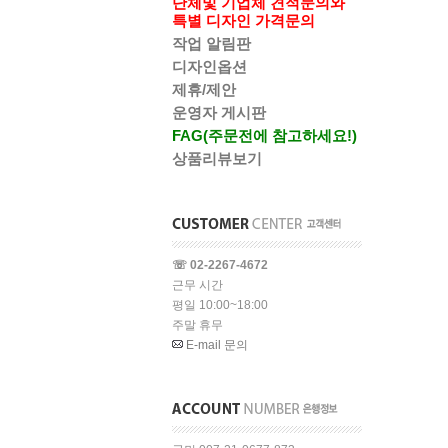
단체및 기업체 견적문의와
특별 디자인 가격문의
작업 알림판
디자인옵션
제휴/제안
운영자 게시판
FAG(주문전에 참고하세요!)
상품리뷰보기
☏ 02-2267-4672
근무 시간
평일 10:00~18:00
주말 휴무
E-mail 문의