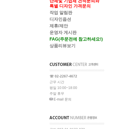
단체및 기업체 견적문의와
특별 디자인 가격문의
작업 알림판
디자인옵션
제휴/제안
운영자 게시판
FAG(주문전에 참고하세요!)
상품리뷰보기
☏ 02-2267-4672
근무 시간
평일 10:00~18:00
주말 휴무
E-mail 문의