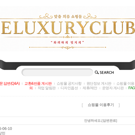
문.답변(Q&A)
교환&반품 게시판
쇼핑몰 공지사항
원단정보 게시판
쇼핑몰 이용
의
작업 알림판
디자인옵션
제휴/제안
운영자 게시판
FA
[
]
쇼핑몰 이용후기
안녕하세요.
[답변완료]
-06-10
상민