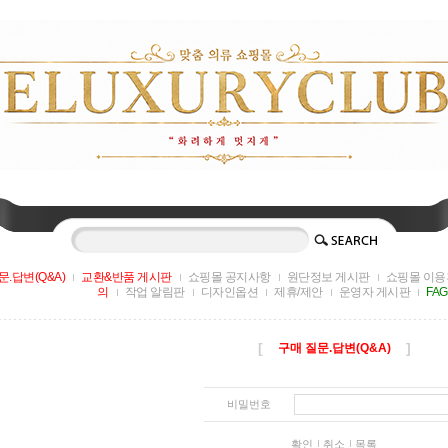
문.답변(Q&A)
교환&반품 게시판
쇼핑몰 공지사항
원단정보 게시판
쇼핑몰 이용
의
작업 알림판
디자인옵션
제휴/제안
운영자 게시판
FA
[
]
구매 질문.답변(Q&A)
비밀번호
확인
취소
목록