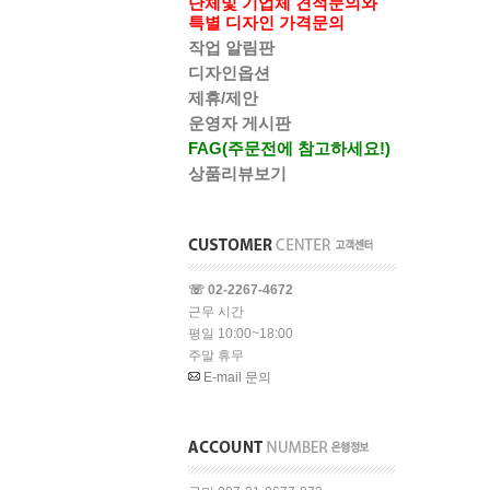
단체및 기업체 견적문의와
특별 디자인 가격문의
작업 알림판
디자인옵션
제휴/제안
운영자 게시판
FAG(주문전에 참고하세요!)
상품리뷰보기
☏ 02-2267-4672
근무 시간
평일 10:00~18:00
주말 휴무
E-mail 문의