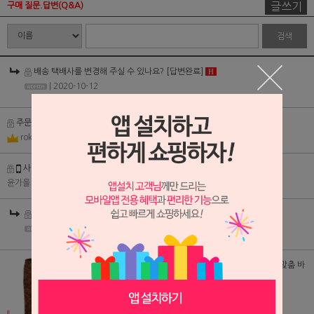
글쓰기
구매 질문.답변(Q&A)
검색
배송 택배사를 변경해 주실 수 있나요?
[답변완료]
H
| 2020-10-12
주문 오류 및 색상 문의
H
rokmc0917
| 2020-08-25
사이즈문의
[답변완료]
H
윤가을
| 2020-07-14
사이즈문의
[답변완료]
H
| 2020-07-14
(PT15D01) 브라운 페이즐리 대님스판 팬츠,맞춤 바지,남녀 맞춤 바
지
스커트제작문의
(1)
H
윤가을
| 2020-07-11