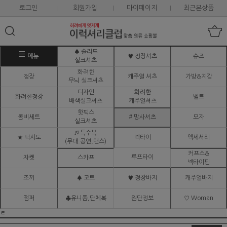
로그인
회원가입
마이페이지
최근본상품
♠ 솔리드
메뉴
♥ 정장셔츠
슈즈
실크셔츠
화려한
정장
캐주얼 셔츠
가방&지갑
무늬 실크셔츠
디자인
화려한
화려한정장
벨트
배색실크셔츠
캐주얼셔츠
핫픽스
콤비세트
# 망사셔츠
모자
실크셔츠
♬ 특수복
★ 턱시도
넥타이
액세서리
(무대.공연,댄스)
커프스&
루프타이
자켓
스카프
넥타이핀
조끼
♠ 코트
♥ 정장바지
캐주얼바지
점퍼
♣유니폼,단체복
원단정보
♡ Woman
ㅌ