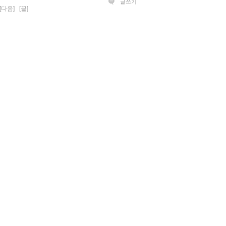
글쓰기
[다음]
[끝]