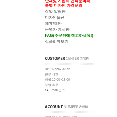
단체및 기업체 견적문의와
특별 디자인 가격문의
작업 알림판
디자인옵션
제휴/제안
운영자 게시판
FAG(주문전에 참고하세요!)
상품리뷰보기
☏ 02-2267-4672
근무 시간
평일 10:00~18:00
주말 휴무
E-mail 문의