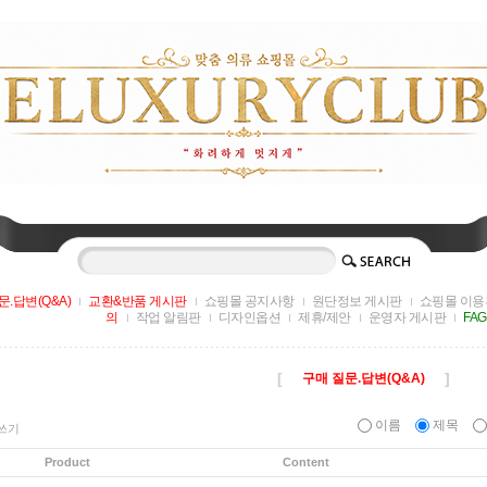
문.답변(Q&A)
교환&반품 게시판
쇼핑몰 공지사항
원단정보 게시판
쇼핑몰 이용
의
작업 알림판
디자인옵션
제휴/제안
운영자 게시판
FA
[
]
구매 질문.답변(Q&A)
이름
제목
쓰기
Product
Content