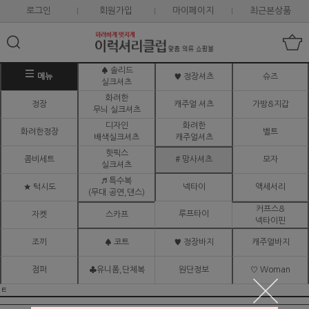
로그인
회원가입
마이페이지
최근본상품
♠ 솔리드
메뉴
♥ 정장셔츠
슈즈
실크셔츠
화려한
정장
캐주얼 셔츠
가방&지갑
무늬 실크셔츠
디자인
화려한
화려한정장
벨트
배색실크셔츠
캐주얼셔츠
핫픽스
콤비세트
# 망사셔츠
모자
실크셔츠
♬ 특수복
★ 턱시도
넥타이
액세서리
(무대.공연,댄스)
커프스&
루프타이
자켓
스카프
넥타이핀
조끼
♠ 코트
♥ 정장바지
캐주얼바지
점퍼
♣유니폼,단체복
원단정보
♡ Woman
ㅌ