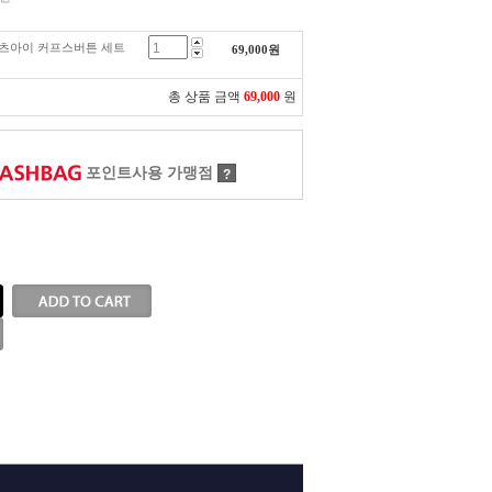
금 캣츠아이 커프스버튼 세트
69,000
원
총 상품 금액
69,000
원
포인트사용 가맹점
?