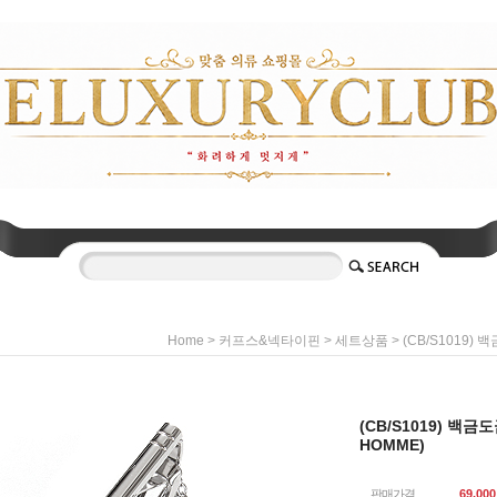
>
>
> (CB/S1019
Home
커프스&넥타이핀
세트상품
(CB/S1019) 백
HOMME)
판매가격
69,000