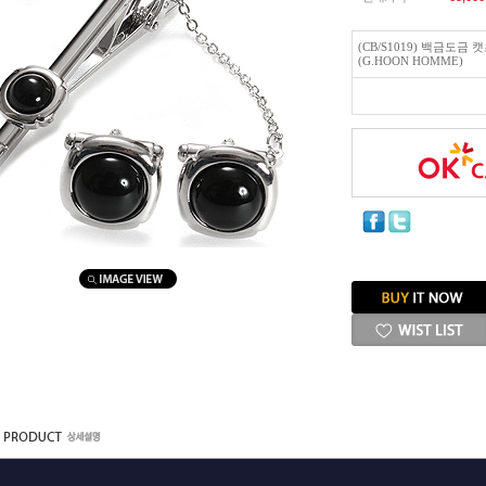
(CB/S1019) 백금도
(G.HOON HOMME)