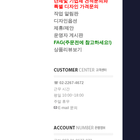
단체및 기업체 견적문의와
특별 디자인 가격문의
작업 알림판
디자인옵션
제휴/제안
운영자 게시판
FAG(주문전에 참고하세요!)
상품리뷰보기
☏ 02-2267-4672
근무 시간
평일 10:00~18:00
주말 휴무
E-mail 문의