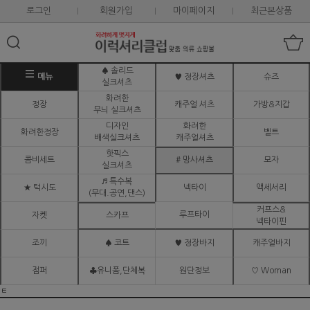
로그인
회원가입
마이페이지
최근본상품
♠ 솔리드
메뉴
♥ 정장셔츠
슈즈
실크셔츠
화려한
정장
캐주얼 셔츠
가방&지갑
무늬 실크셔츠
디자인
화려한
화려한정장
벨트
배색실크셔츠
캐주얼셔츠
핫픽스
콤비세트
# 망사셔츠
모자
실크셔츠
♬ 특수복
★ 턱시도
넥타이
액세서리
(무대.공연,댄스)
커프스&
루프타이
자켓
스카프
넥타이핀
조끼
♠ 코트
♥ 정장바지
캐주얼바지
점퍼
♣유니폼,단체복
원단정보
♡ Woman
ㅌ