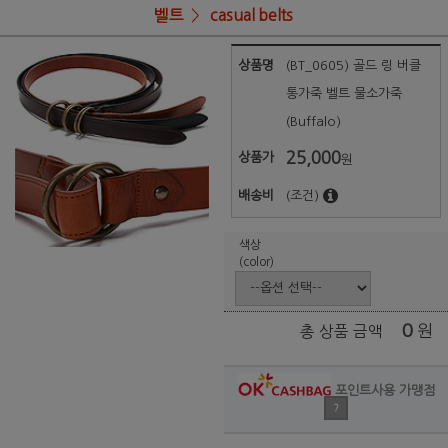
벨트
casual belts
상품명
(BT_0605) 골드 링 버클
통가죽 벨트 물소가죽
(Buffalo)
25,000
상품가
원
배송비
(조건)
색상
(color)
0
원
총 상품 금액
포인트사용 가맹점
?