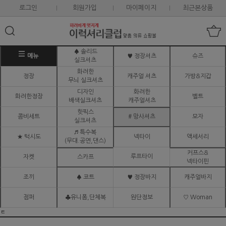
로그인
회원가입
마이페이지
최근본상품
♠ 솔리드
메뉴
♥ 정장셔츠
슈즈
실크셔츠
화려한
정장
캐주얼 셔츠
가방&지갑
무늬 실크셔츠
디자인
화려한
화려한정장
벨트
배색실크셔츠
캐주얼셔츠
핫픽스
콤비세트
# 망사셔츠
모자
실크셔츠
♬ 특수복
★ 턱시도
넥타이
액세서리
(무대.공연,댄스)
커프스&
루프타이
자켓
스카프
넥타이핀
조끼
♠ 코트
♥ 정장바지
캐주얼바지
점퍼
♣유니폼,단체복
원단정보
♡ Woman
ㅌ