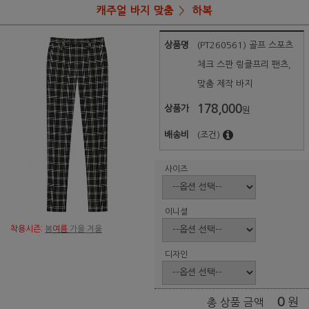
캐주얼 바지 맞춤
하복
상품명
(PT260561) 골프 스포츠
체크 스판 링클프리 팬츠,
맞춤 제작 바지
178,000
상품가
원
배송비
(조건)
사이즈
이니셜
착용시즌:
봄
여름
가을 겨울
디자인
0
원
총 상품 금액