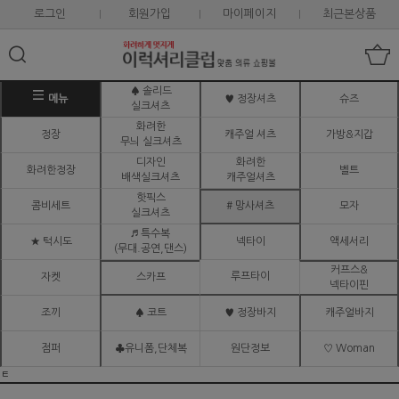
로그인
회원가입
마이페이지
최근본상품
♠ 솔리드
메뉴
♥ 정장셔츠
슈즈
실크셔츠
화려한
정장
캐주얼 셔츠
가방&지갑
무늬 실크셔츠
디자인
화려한
화려한정장
벨트
배색실크셔츠
캐주얼셔츠
핫픽스
콤비세트
# 망사셔츠
모자
실크셔츠
♬ 특수복
★ 턱시도
넥타이
액세서리
(무대.공연,댄스)
커프스&
루프타이
자켓
스카프
넥타이핀
조끼
♠ 코트
♥ 정장바지
캐주얼바지
점퍼
♣유니폼,단체복
원단정보
♡ Woman
ㅌ