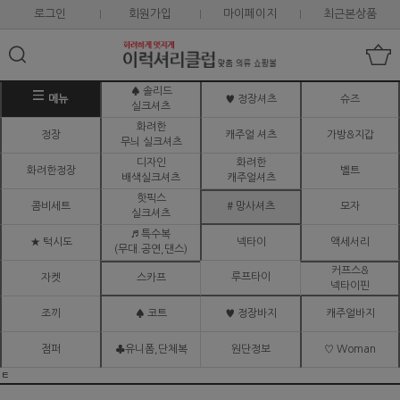
로그인
회원가입
마이페이지
최근본상품
♠ 솔리드
메뉴
♥ 정장셔츠
슈즈
실크셔츠
화려한
정장
캐주얼 셔츠
가방&지갑
무늬 실크셔츠
디자인
화려한
화려한정장
벨트
배색실크셔츠
캐주얼셔츠
핫픽스
콤비세트
# 망사셔츠
모자
실크셔츠
♬ 특수복
★ 턱시도
넥타이
액세서리
(무대.공연,댄스)
커프스&
루프타이
자켓
스카프
넥타이핀
조끼
♠ 코트
♥ 정장바지
캐주얼바지
점퍼
♣유니폼,단체복
원단정보
♡ Woman
ㅌ