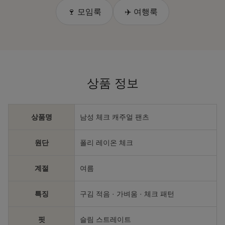
🍷 모임룩
✈️ 여행룩
상품 정보
상품명
남성 체크 캐주얼 팬츠
원단
폴리 레이온 체크
계절
여름
특징
구김 적음 · 가벼움 · 체크 패턴
핏
슬림 스트레이트