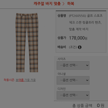
캐주얼 바지 맞춤
하복
상품명
(PT260558) 골프 스포츠
체크 스판 링클프리 팬츠,
맞춤 제작 바지
178,000
상품가
원
배송비
(조건)
사이즈
이니셜
착용시즌:
봄
여름
가을 겨울
디자인
0
원
총 상품 금액