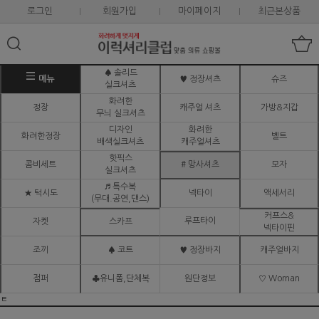
로그인
회원가입
마이페이지
최근본상품
♠ 솔리드
메뉴
♥ 정장셔츠
슈즈
실크셔츠
화려한
정장
캐주얼 셔츠
가방&지갑
무늬 실크셔츠
디자인
화려한
화려한정장
벨트
배색실크셔츠
캐주얼셔츠
핫픽스
콤비세트
# 망사셔츠
모자
실크셔츠
♬ 특수복
★ 턱시도
넥타이
액세서리
(무대.공연,댄스)
커프스&
루프타이
자켓
스카프
넥타이핀
조끼
♠ 코트
♥ 정장바지
캐주얼바지
점퍼
♣유니폼,단체복
원단정보
♡ Woman
ㅌ