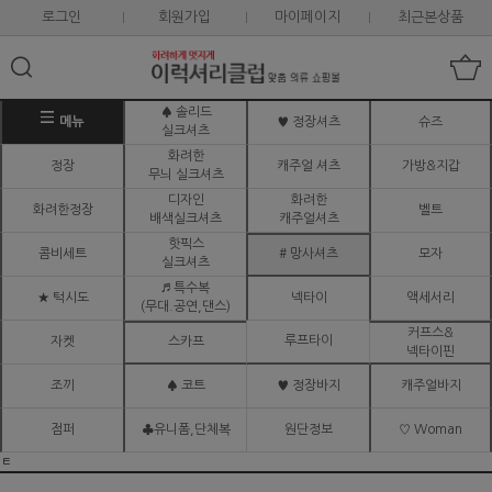
로그인
회원가입
마이페이지
최근본상품
♠ 솔리드
메뉴
♥ 정장셔츠
슈즈
실크셔츠
화려한
정장
캐주얼 셔츠
가방&지갑
무늬 실크셔츠
디자인
화려한
화려한정장
벨트
배색실크셔츠
캐주얼셔츠
핫픽스
콤비세트
# 망사셔츠
모자
실크셔츠
♬ 특수복
★ 턱시도
넥타이
액세서리
(무대.공연,댄스)
커프스&
루프타이
자켓
스카프
넥타이핀
조끼
♠ 코트
♥ 정장바지
캐주얼바지
점퍼
♣유니폼,단체복
원단정보
♡ Woman
ㅌ