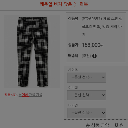
캐주얼 바지 맞춤
하복
상품명
(PT260557) 체크 스판 링
클프리 팬츠, 맞춤 제작 바
지
168,000
상품가
원
배송비
(조건)
사이즈
이니셜
착용시즌:
봄
여름
가을 겨울
디자인
0
원
총 상품 금액