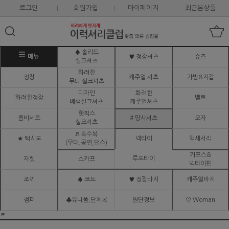
로그인
회원가입
마이페이지
최근본상품
♠ 솔리드
메뉴
♥ 정장셔츠
슈즈
실크셔츠
화려한
정장
캐주얼 셔츠
가방&지갑
무늬 실크셔츠
디자인
화려한
화려한정장
벨트
배색실크셔츠
캐주얼셔츠
핫픽스
콤비세트
# 망사셔츠
모자
실크셔츠
♬ 특수복
★ 턱시도
넥타이
액세서리
(무대.공연,댄스)
커프스&
루프타이
자켓
스카프
넥타이핀
조끼
♠ 코트
♥ 정장바지
캐주얼바지
점퍼
♣유니폼,단체복
원단정보
♡ Woman
ㅌ