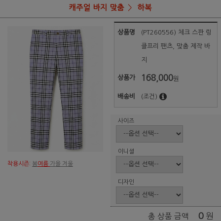
캐주얼 바지 맞춤
하복
상품명
(PT260556) 체크 스판 링
클프리 팬츠, 맞춤 제작 바
지
168,000
상품가
원
배송비
(조건)
사이즈
이니셜
착용시즌:
봄
여름
가을 겨울
디자인
0
원
총 상품 금액